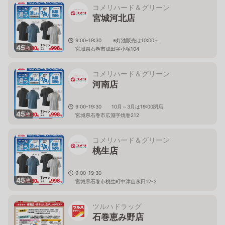
コメリハード＆グリーン
宮城河北店
9:00-19:30 ※灯油販売は10:00～
45
枚
宮城県石巻市成田字小塚104
コメリハード＆グリーン
河南店
9:00-19:30 10月～3月は19:00閉店
45
枚
宮城県石巻市広淵字焼巻212
コメリハード＆グリーン
桃生店
9:00-19:30
45
枚
宮城県石巻市桃生町中津山永田12-2
ツルハドラッグ
石巻恵み野店