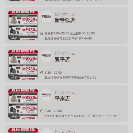
ビバホーム
新琴似店
資材館9:00-20:00 生活館9:00-20:00
14
枚
北海道札幌市北区新琴似1条7-9-50
ビバホーム
豊平店
9:30～20:00
12
枚
北海道札幌市豊平区豊平6条9丁目2-10
ビバホーム
平岸店
9:30～20:00
14
北海道札幌市豊平区平岸1条22丁目2番15号アーバンサイ
枚
トミュンヘン大橋内
ビバホーム