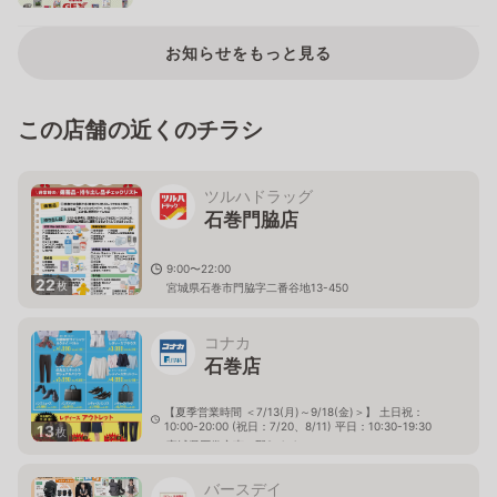
お知らせをもっと見る
この店舗の近くのチラシ
ツルハドラッグ
石巻門脇店
9:00〜22:00
22
枚
宮城県石巻市門脇字二番谷地13-450
コナカ
石巻店
【夏季営業時間 ＜7/13(月)～9/18(金)＞】 土日祝：
10:00-20:00 (祝日：7/20、8/11) 平日：10:30-19:30
13
枚
宮城県石巻市恵み野2-4-4
バースデイ