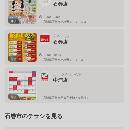
石巻店
10:00-19:00
4
枚
宮城県石巻市恵み野６－３－１３
アベイル
石巻店
10:00～19:00
6
枚
宮城県石巻市恵み野６－４－２
ヨークベニマル
中浦店
6
枚
宮城県石巻市門脇字中浦７６番地1
石巻市のチラシを見る