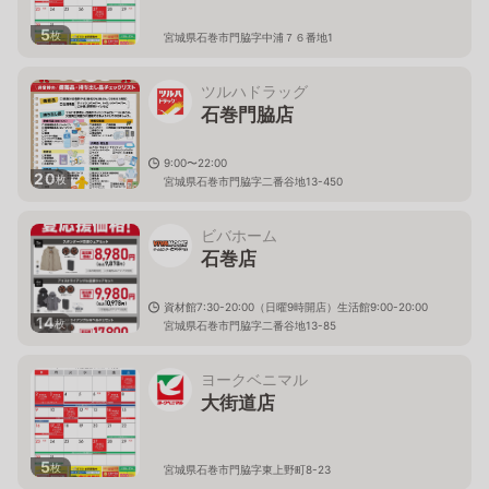
5
枚
宮城県石巻市門脇字中浦７６番地1
ツルハドラッグ
石巻門脇店
9:00〜22:00
20
枚
宮城県石巻市門脇字二番谷地13-450
ビバホーム
石巻店
資材館7:30-20:00（日曜9時開店）生活館9:00-20:00
14
枚
宮城県石巻市門脇字二番谷地13-85
ヨークベニマル
大街道店
5
枚
宮城県石巻市門脇字東上野町8-23