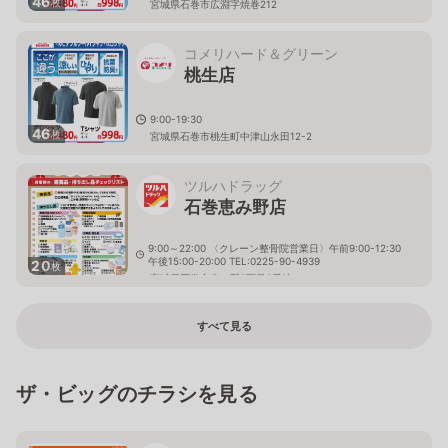
46
枚
宮城県石巻市広淵字焼巻212
コメリハード＆グリーン
桃生店
9:00-19:30
46
枚
宮城県石巻市桃生町中津山永田12-2
ツルハドラッグ
石巻恵み野店
9:00～22:00 〈クレーン整骨院営業日〉午前9:00-12:30
午後15:00-20:00 TEL:0225-90-4939
20
枚
宮城県石巻市恵み野3丁目2番地１４
すべて見る
ザ・ビッグのチラシを見る