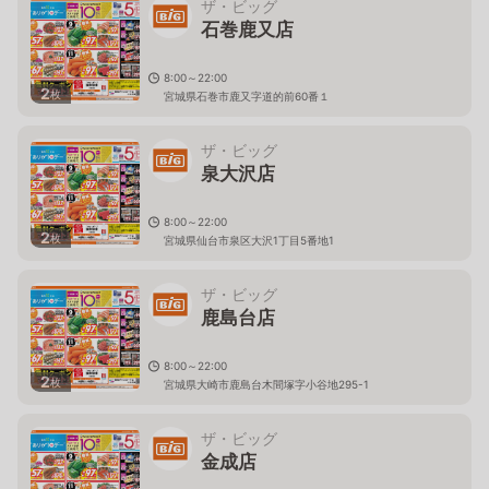
ザ・ビッグ
石巻鹿又店
8:00～22:00
2
枚
宮城県石巻市鹿又字道的前60番１
ザ・ビッグ
泉大沢店
8:00～22:00
2
枚
宮城県仙台市泉区大沢1丁目5番地1
ザ・ビッグ
鹿島台店
8:00～22:00
2
枚
宮城県大崎市鹿島台木間塚字小谷地295-1
ザ・ビッグ
金成店