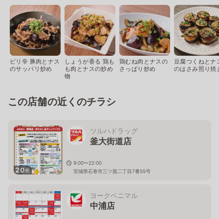
ピリ辛 豚肉とナス
しょうが香る 鶏も
鶏むね肉とナスの
豆腐つくねとナ
のサッパリ炒め
も肉とナスの炒め
さっぱり炒め
のはさみ照り焼
物
この店舗の近くのチラシ
ツルハドラッグ
釜大街道店
9:00〜22:00
20
枚
宮城県石巻市三ツ股二丁目7番55号
ヨークベニマル
中浦店