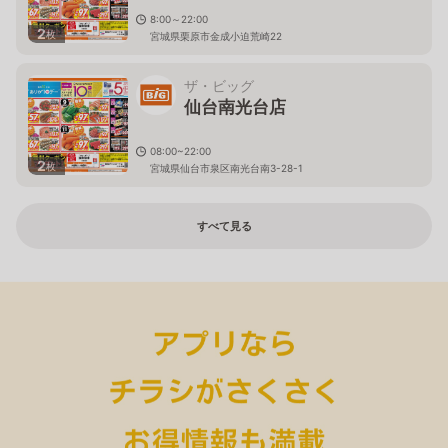
8:00～22:00
2
枚
宮城県栗原市金成小迫荒崎22
ザ・ビッグ
仙台南光台店
08:00~22:00
2
枚
宮城県仙台市泉区南光台南3-28-1
すべて見る