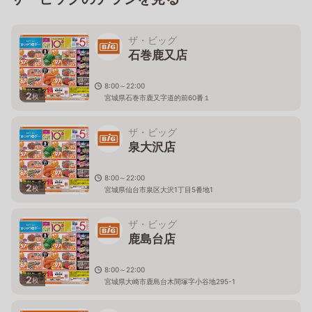
ザ・ビッグ
石巻鹿又店
8:00～22:00
2
枚
宮城県石巻市鹿又字道的前60番１
ザ・ビッグ
泉大沢店
8:00～22:00
2
枚
宮城県仙台市泉区大沢1丁目5番地1
ザ・ビッグ
鹿島台店
8:00～22:00
2
枚
宮城県大崎市鹿島台木間塚字小谷地295-1