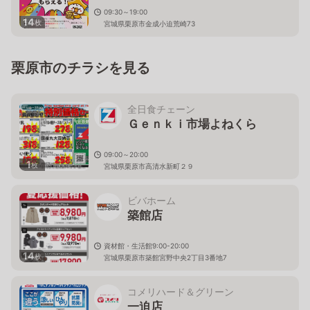
09:30～19:00
14
枚
宮城県栗原市金成小迫荒崎73
栗原市のチラシを見る
全日食チェーン
Ｇｅｎｋｉ市場よねくら
09:00～20:00
1
枚
宮城県栗原市高清水新町２９
ビバホーム
築館店
資材館・生活館9:00-20:00
14
枚
宮城県栗原市築館宮野中央2丁目3番地7
コメリハード＆グリーン
一迫店