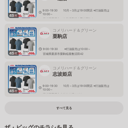
9:00-19:30 10月～3月は19:00閉店 ※灯油販売は
10:00～
45
枚
宮城県栗原市一迫真坂字清水田崎下7-2
コメリハード＆グリーン
栗駒店
9:00-19:30 ※灯油販売は10:00～
45
枚
宮城県栗原市栗駒稲屋敷沼田42
コメリハード＆グリーン
志波姫店
9:00-19:30 10月～3月は19:00閉店 ※灯油販売は
10:00～
45
枚
宮城県栗原市志波姫南堀口120
すべて見る
ザ・ビッグのチラシを見る