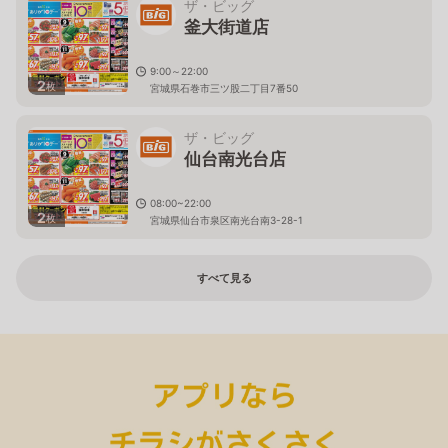
ザ・ビッグ
釜大街道店
9:00～22:00
2
枚
宮城県石巻市三ツ股二丁目7番50
ザ・ビッグ
仙台南光台店
08:00~22:00
2
枚
宮城県仙台市泉区南光台南3-28-1
すべて見る