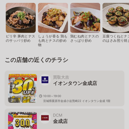
ピリ辛 豚肉とナス
しょうが香る 鶏も
鶏むね肉とナスの
豆腐つくねとナ
のサッパリ炒め
も肉とナスの炒め
さっぱり炒め
のはさみ照り焼
物
この店舗の近くのチラシ
買取大吉
イオンタウン金成店
10:00～19:00
3
枚
宮城県栗原市金成小迫荒崎22 イオンタウン金成 1階
DCM
金成店