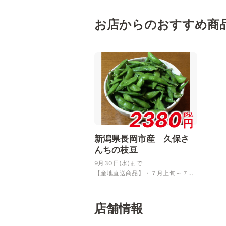
お店からのおすすめ商
2380
税込
円
新潟県長岡市産 久保さ
んちの枝豆
9月30日(水)まで
【産地直送商品】・７月上旬～７...
店舗情報