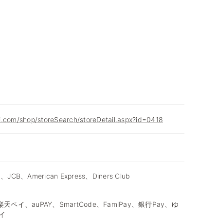
i.com/shop/storeSearch/storeDetail.aspx?id=0418
d、JCB、American Express、Diners Club
天ペイ、auPAY、SmartCode、FamiPay、銀行Pay、ゆ
イ