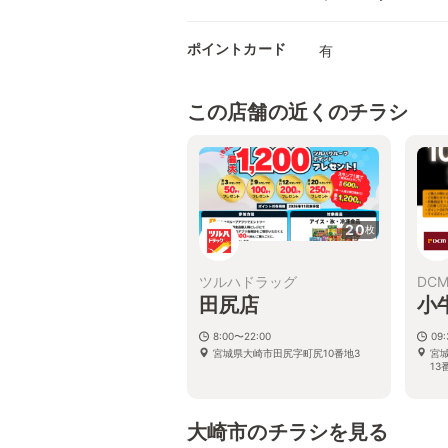
ポイントカード
有
この店舗の近くのチラシ
20
枚
ツルハドラッグ
DC
田尻店
小
8:00〜22:00
09
宮城県大崎市田尻字町尻10番地3
宮
13
大崎市のチラシを見る