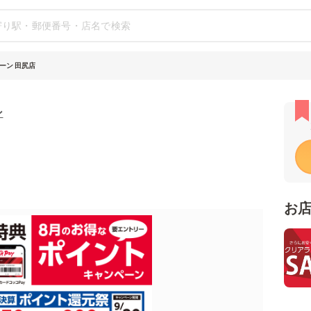
ーン 田尻店
ン
お