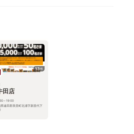
13
枚
M
牛田店
:30～19:00
城県遠田郡美里町北浦字新苗代下
番