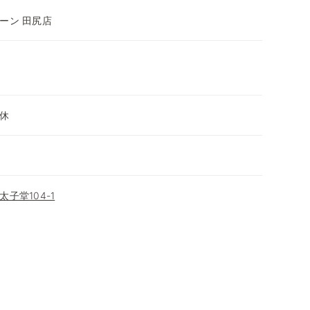
ーン 田尻店
～
休
子堂104-1