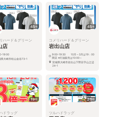
45
45
枚
枚
リハード＆グリーン
コメリハード＆グリーン
山店
岩出山店
0-19:00
9:00-19:30 10月～3月は19：00
閉店 ※灯油販売は10:00～
城県大崎市松山金谷73-1
宮城県大崎市岩出山下野目字山之辺
24-1
19
20
枚
枚
ハドラッグ
ツルハドラッグ