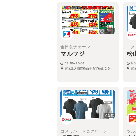
1
枚
全日食チェーン
コメ
マルフジ
松
09:30～20:00
9:0
宮城県大崎市松山千石字松山２９４
宮
45
枚
コメリハード＆グリーン
ツル