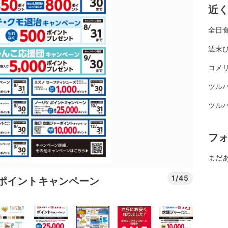
近
全日
週末
コメリ
ツル
ツル
フ
まだ
1/45
ポイントキャンペーン