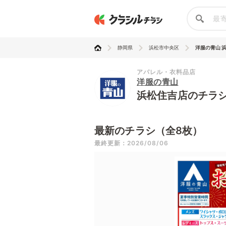
静岡県
浜松市中央区
洋服の青山 
アパレル・衣料品店
洋服の青山
浜松住吉店のチラ
最新のチラシ（全8枚）
最終更新：2026/08/06