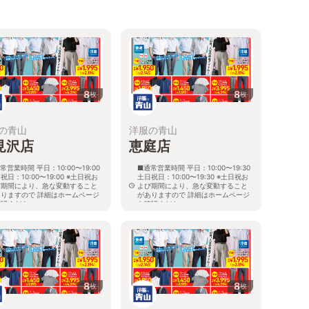
8
8
枚
枚
の青山
洋服の青山
見沢店
恵庭店
常営業時間 平日：10:00〜19:00
■通常営業時間 平日：10:00〜19:30
祝日：10:00〜19:00 ※土日祝お
土日祝日：10:00〜19:30 ※土日祝お
び期間により、急な変動すること
よび期間により、急な変動すること
ありますので 詳細はホームページ
がありますので 詳細はホームページ
確認ください
を確認ください
海道岩見沢市大和二条八丁目6番地
北海道恵庭市黄金南六丁目10番地の
5
8
8
枚
枚