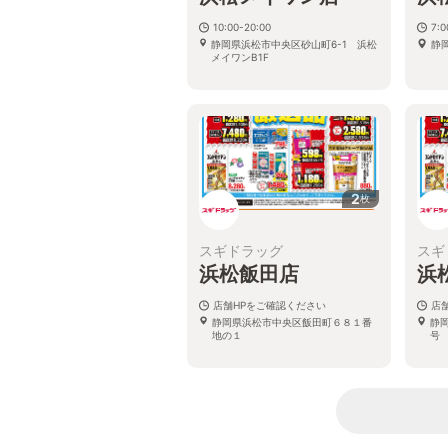
10:00-20:00
7:
静岡県浜松市中央区砂山町6-1 浜松
静
メイワンB1F
2
枚
スギドラッグ
スギ
浜松飯田店
浜
店舗HPをご確認ください
店
静岡県浜松市中央区飯田町６８１番
静
地の１
号