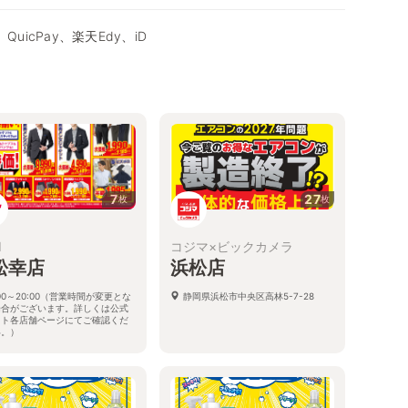
QuicPay、楽天Edy、iD
7
27
枚
枚
I
コジマ×ビックカメラ
松幸店
浜松店
:00～20:00（営業時間が変更とな
静岡県浜松市中央区高林5-7-28
場合がございます。詳しくは公式
イト各店舗ページにてご確認くだ
い。）
県浜松市中央区幸1丁目15-36