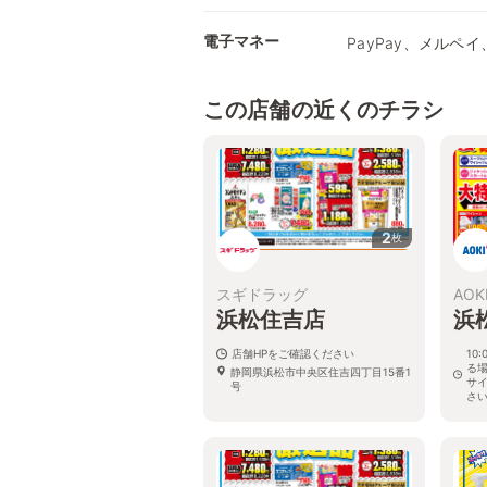
電子マネー
PayPay、メルペイ、
この店舗の近くのチラシ
2
枚
スギドラッグ
AOK
浜松住吉店
浜
店舗HPをご確認ください
10
る
静岡県浜松市中央区住吉四丁目15番1
サ
号
さ
静岡