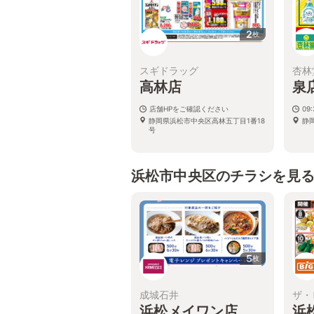
2
枚
スギドラッグ
杏林
高林店
泉
店舗HPをご確認ください
09:
静岡県浜松市中央区高林五丁目1番18
静
号
浜松市中央区のチラシを見
5
枚
成城石井
ザ・
浜松メイワン店
浜