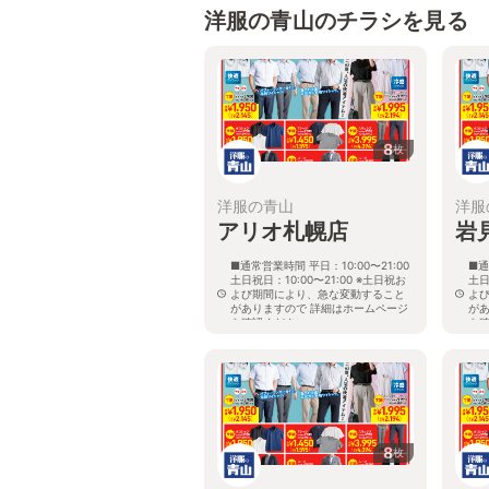
洋服の青山のチラシを見る
8
枚
洋服の青山
洋服
アリオ札幌店
岩
■通常営業時間 平日：10:00〜21:00
■通
土日祝日：10:00〜21:00 ※土日祝お
土日
よび期間により、急な変動すること
よ
がありますので 詳細はホームページ
が
を確認ください
を
北海道札幌市東区北七条東九丁目2番
北
20号 アリオ札幌３階
8
枚