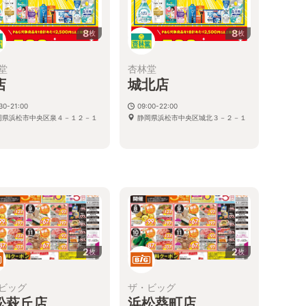
8
8
枚
枚
堂
杏林堂
店
城北店
30-21:00
09:00-22:00
岡県浜松市中央区泉４－１２－１
静岡県浜松市中央区城北３－２－１
る
2
2
枚
枚
ビッグ
ザ・ビッグ
松萩丘店
浜松葵町店