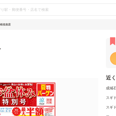
浜松住吉店
シ
近
成城
スギ
スギド