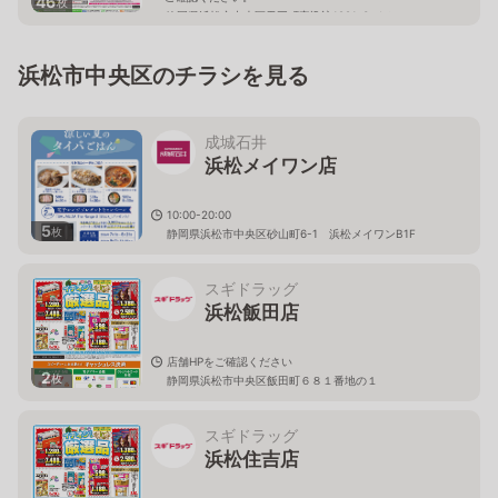
46
枚
静岡県浜松市中央区天王町字諏訪1981-3 イオンモール
浜松市野1F
浜松市中央区のチラシを見る
成城石井
浜松メイワン店
10:00-20:00
5
枚
静岡県浜松市中央区砂山町6-1 浜松メイワンB1F
スギドラッグ
浜松飯田店
店舗HPをご確認ください
2
枚
静岡県浜松市中央区飯田町６８１番地の１
スギドラッグ
浜松住吉店