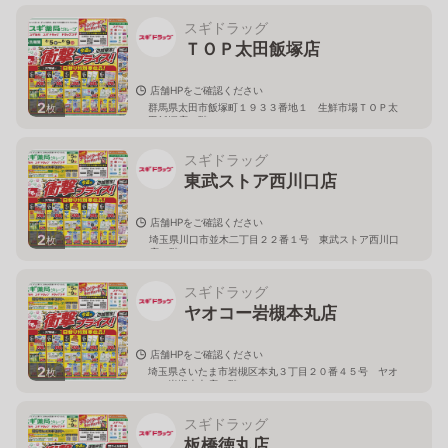
スギドラッグ
ＴＯＰ太田飯塚店
店舗HPをご確認ください
2
群馬県太田市飯塚町１９３３番地１ 生鮮市場ＴＯＰ太
枚
田飯塚店１階
スギドラッグ
東武ストア西川口店
店舗HPをご確認ください
2
埼玉県川口市並木二丁目２２番１号 東武ストア西川口
枚
店２階
スギドラッグ
ヤオコー岩槻本丸店
店舗HPをご確認ください
2
埼玉県さいたま市岩槻区本丸３丁目２０番４５号 ヤオ
枚
コー岩槻本丸店２階
スギドラッグ
板橋徳丸店