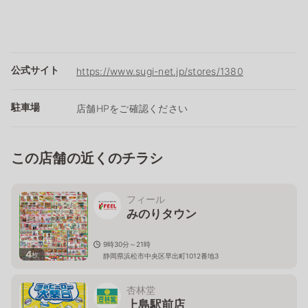
公式サイト
https://www.sugi-net.jp/stores/1380
駐車場
店舗HPをご確認ください
この店舗の近くのチラシ
フィール
みのりタウン
9時30分～21時
4
枚
静岡県浜松市中央区早出町1012番地3
杏林堂
上島駅前店