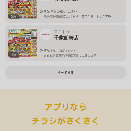
店舗HPをご確認ください
2
東京都板橋区徳丸三丁目４１番２１号 トックマルット
枚
１階
スギドラッグ
千歳船橋店
店舗HPをご確認ください
2
枚
東京都世田谷区経堂四丁目３２番１２号
すべて見る