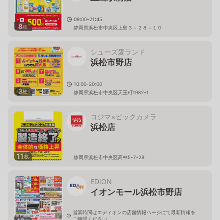
09:00-21:45
8
枚
静岡県浜松市中央区上島３－２８－１０
シューズ愛ランド
浜松市野店
10:00-20:00
3
枚
静岡県浜松市中央区天王町1982-1
コジマ×ビックカメラ
浜松店
11
枚
静岡県浜松市中央区高林5-7-28
EDION
イオンモール浜松市野店
営業時間はエディオンの店舗情報ページにて最新情報を
ご確認ください。