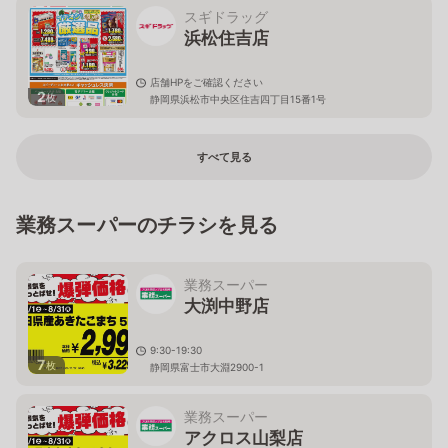
スギドラッグ
浜松住吉店
店舗HPをご確認ください
2
枚
静岡県浜松市中央区住吉四丁目15番1号
すべて見る
業務スーパーのチラシを見る
業務スーパー
大渕中野店
9:30-19:30
7
枚
静岡県富士市大淵2900-1
業務スーパー
アクロス山梨店