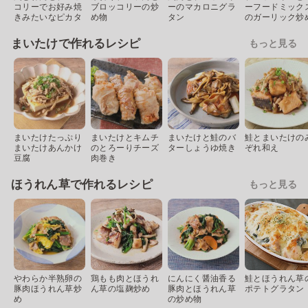
コリーでお好み焼
ブロッコリーの炒
ーのマカロニグラ
ーフードミック
きみたいなピカタ
め物
タン
のガーリック炒
まいたけで作れるレシピ
もっと見る
まいたけたっぷり
まいたけとキムチ
まいたけと鮭のバ
鮭とまいたけの
まいたけあんかけ
のとろーりチーズ
ターしょうゆ焼き
ぞれ和え
豆腐
肉巻き
ほうれん草で作れるレシピ
もっと見る
やわらか半熟卵の
鶏もも肉とほうれ
にんにく醤油香る
鮭とほうれん草
豚肉ほうれん草炒
ん草の塩麹炒め
豚肉とほうれん草
ポテトグラタン
め
の炒め物