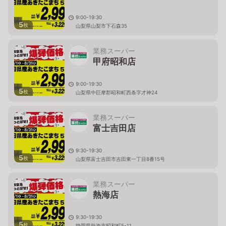
9:00-19:30
5
枚
山梨県山梨市下石森35
業務スーパー
甲府昭和店
9:00-19:30
5
枚
山梨県中巨摩郡昭和町西条字才神24
業務スーパー
富士吉田店
9:30-19:30
5
枚
山梨県富士吉田市吉田東一丁目8番15号
業務スーパー
熱海店
9:30-19:30
5
枚
静岡県熱海市昭和町5-11