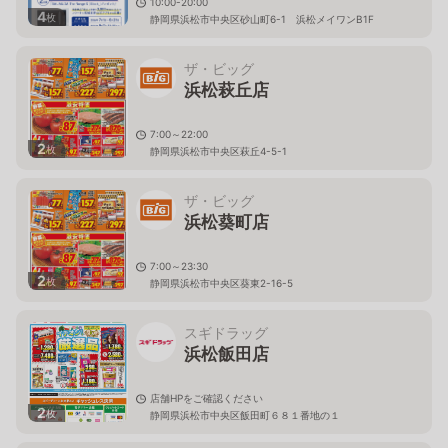
10:00-20:00
4
枚
静岡県浜松市中央区砂山町6-1 浜松メイワンB1F
ザ・ビッグ
浜松萩丘店
7:00～22:00
2
枚
静岡県浜松市中央区萩丘4-5-1
ザ・ビッグ
浜松葵町店
7:00～23:30
2
枚
静岡県浜松市中央区葵東2-16-5
スギドラッグ
浜松飯田店
店舗HPをご確認ください
2
枚
静岡県浜松市中央区飯田町６８１番地の１