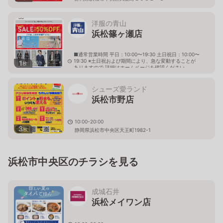
洋服の青山
浜松篠ヶ瀬店
■通常営業時間 平日：10:00〜19:30 土日祝日：10:00〜
19:30 ※土日祝および期間により、急な変動することが
1
枚
ありますので 詳細はホームページを確認ください
静岡県浜松市中央区篠ケ瀬町1313番地1
シューズ愛ランド
浜松市野店
10:00-20:00
3
枚
静岡県浜松市中央区天王町1982-1
浜松市中央区のチラシを見る
成城石井
浜松メイワン店