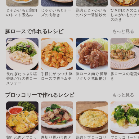
じゃがいもと鶏肉
じゃがいもとチー
鶏肉とじゃがいも
ひき肉ときのこ
のトマト煮込み
ズの肉巻き
のバター醤油炒め
じゃがいものチ
ズ焼き
豚ロースで作れるレシピ
もっと見る
長ねぎたっぷり塩
手軽にがっつり 豚
豚ロース肉で 簡単
豚ロースの南蛮
香味だれの豚ロー
ロースで豚キムチ
サクサク竜田揚げ
き
スソテー
ブロッコリーで作れるレシピ
もっと見る
鶏むね肉とブロッ
厚切り豚バラ肉と
鶏肉とブロッコリ
ブロッコリーと