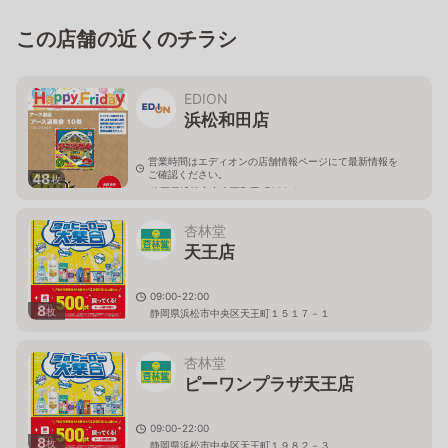
この店舗の近くのチラシ
EDION
浜松和田店
営業時間はエディオンの店舗情報ページにて最新情報を
ご確認ください。
48
枚
静岡県浜松市中央区和田町666-1
杏林堂
天王店
09:00-22:00
8
枚
静岡県浜松市中央区天王町１５１７－１
杏林堂
ピーワンプラザ天王店
09:00-22:00
8
枚
静岡県浜松市中央区天王町１９８２－３