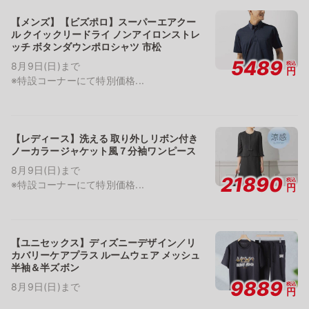
【メンズ】【ビズポロ】スーパーエアクー
ル クイックリードライ ノンアイロンストレ
ッチ ボタンダウンポロシャツ 市松
5489
税込
8月9日(日)まで
円
※特設コーナーにて特別価格...
【レディース】洗える 取り外しリボン付き
ノーカラージャケット風７分袖ワンピース
8月9日(日)まで
21890
税込
※特設コーナーにて特別価格...
円
【ユニセックス】ディズニーデザイン／リ
カバリーケアプラス ルームウェア メッシュ
半袖＆半ズボン
9889
税込
8月9日(日)まで
円