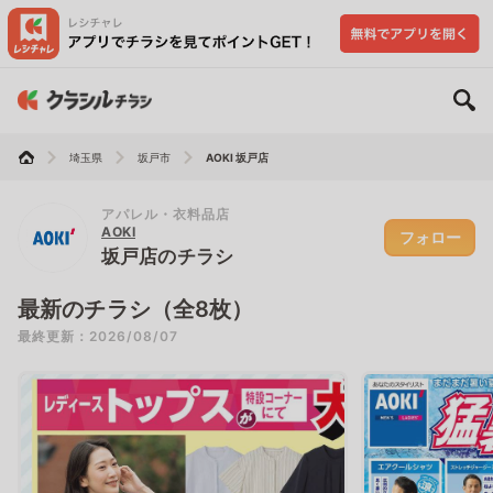
埼玉県
坂戸市
AOKI 坂戸店
アパレル・衣料品店
AOKI
フォロー
坂戸店のチラシ
最新のチラシ（全8枚）
最終更新：2026/08/07