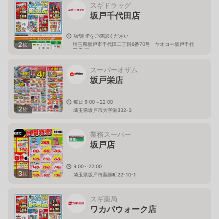
スギドラッグ
坂戸千代田店
店舗HPをご確認ください
2
埼玉県坂戸市千代田二丁目6番70号 ヤオコー坂戸千代
枚
田店1階
スーパーオザム
坂戸栄店
毎日 9:00～22:00
2
枚
埼玉県坂戸市大字栄332-3
業務スーパー
坂戸店
9:00～22:00
3
枚
埼玉県坂戸市薬師町22-10-1
スギ薬局
ワカバウォーク店