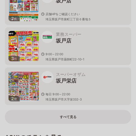
坂戸店
店舗HPをご確認ください
2
枚
埼玉県坂戸市泉町三丁目６番地５
業務スーパー
坂戸店
9:00～22:00
3
枚
埼玉県坂戸市薬師町22-10-1
スーパーオザム
坂戸栄店
毎日 9:00～22:00
2
枚
埼玉県坂戸市大字栄332-3
すべて見る