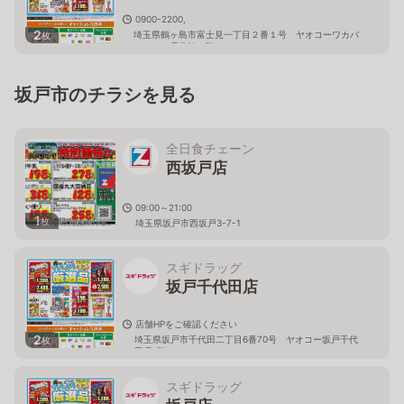
0900-2200,
2
埼玉県鶴ヶ島市富士見一丁目２番１号 ヤオコーワカバ
枚
ウォーク店北館１階
坂戸市のチラシを見る
全日食チェーン
西坂戸店
09:00～21:00
1
枚
埼玉県坂戸市西坂戸3-7-1
スギドラッグ
坂戸千代田店
店舗HPをご確認ください
2
埼玉県坂戸市千代田二丁目6番70号 ヤオコー坂戸千代
枚
田店1階
スギドラッグ