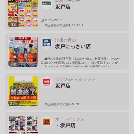
業務スーパー
坂戸店
9:00～22:00
3
枚
埼玉県坂戸市薬師町22-10-1
洋服の青山
坂戸にっさい店
■通常営業時間 平日：10:00〜19:30 土日祝日：10:00〜
20:00 ※土日祝および期間により、急な変動することが
8
枚
ありますので 詳細はホームページを確認ください
埼玉県坂戸市にっさい花みず木二丁目9番1
コジマ×ビックカメラ
坂戸店
27
枚
埼玉県坂戸市八幡2-5-38
オートバックス
・坂戸店