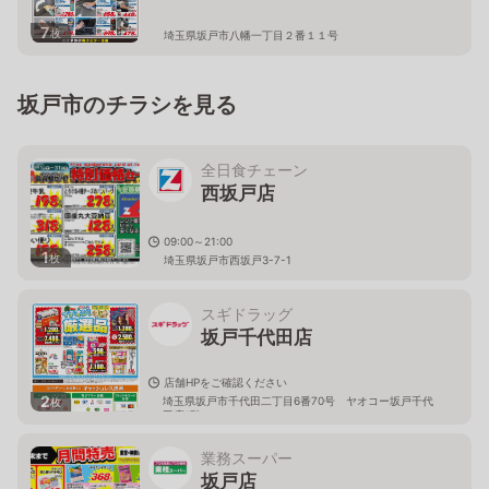
7
枚
埼玉県坂戸市八幡一丁目２番１１号
坂戸市のチラシを見る
全日食チェーン
西坂戸店
09:00～21:00
1
枚
埼玉県坂戸市西坂戸3-7-1
スギドラッグ
坂戸千代田店
店舗HPをご確認ください
2
埼玉県坂戸市千代田二丁目6番70号 ヤオコー坂戸千代
枚
田店1階
業務スーパー
坂戸店