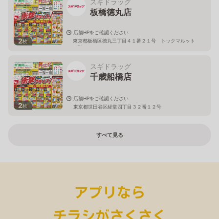
スギドラッグ
板橋徳丸店
店舗HPをご確認ください
2
東京都板橋区徳丸三丁目４１番２１号 トックマルット
枚
１階
スギドラッグ
千歳船橋店
店舗HPをご確認ください
2
枚
東京都世田谷区経堂四丁目３２番１２号
すべて見る