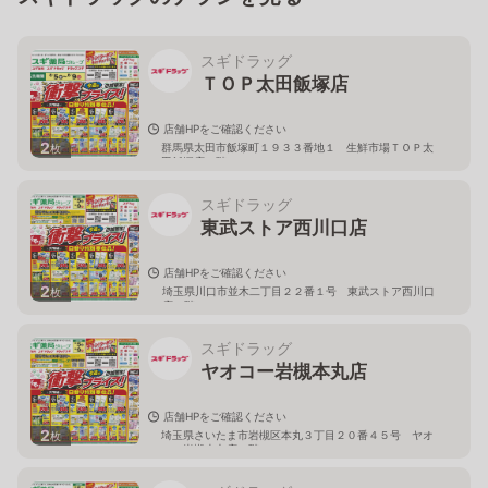
スギドラッグ
ＴＯＰ太田飯塚店
店舗HPをご確認ください
2
群馬県太田市飯塚町１９３３番地１ 生鮮市場ＴＯＰ太
枚
田飯塚店１階
スギドラッグ
東武ストア西川口店
店舗HPをご確認ください
2
埼玉県川口市並木二丁目２２番１号 東武ストア西川口
枚
店２階
スギドラッグ
ヤオコー岩槻本丸店
店舗HPをご確認ください
2
埼玉県さいたま市岩槻区本丸３丁目２０番４５号 ヤオ
枚
コー岩槻本丸店２階