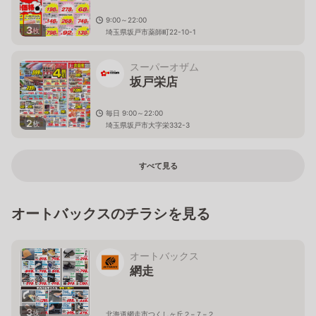
9:00～22:00
3
枚
埼玉県坂戸市薬師町22-10-1
スーパーオザム
坂戸栄店
毎日 9:00～22:00
2
枚
埼玉県坂戸市大字栄332-3
すべて見る
オートバックスのチラシを見る
オートバックス
網走
3
枚
北海道網走市つくしヶ丘２−７−２