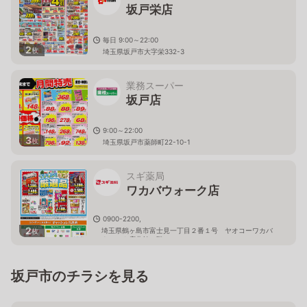
坂戸栄店
毎日 9:00～22:00
2
枚
埼玉県坂戸市大字栄332-3
業務スーパー
坂戸店
9:00～22:00
3
枚
埼玉県坂戸市薬師町22-10-1
スギ薬局
ワカバウォーク店
0900-2200,
2
埼玉県鶴ヶ島市富士見一丁目２番１号 ヤオコーワカバ
枚
ウォーク店北館１階
坂戸市のチラシを見る