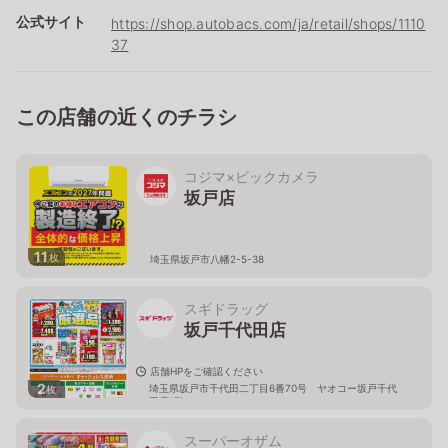
公式サイト
https://shop.autobacs.com/ja/retail/shops/1110
37
この店舗の近くのチラシ
コジマ×ビックカメラ
坂戸店
11
枚
埼玉県坂戸市八幡2-5-38
スギドラッグ
坂戸千代田店
店舗HPをご確認ください
2
埼玉県坂戸市千代田二丁目6番70号 ヤオコー坂戸千代
枚
田店1階
スーパーオザム