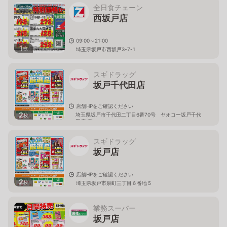
全日食チェーン
西坂戸店
09:00～21:00
1
枚
埼玉県坂戸市西坂戸3-7-1
スギドラッグ
坂戸千代田店
店舗HPをご確認ください
2
埼玉県坂戸市千代田二丁目6番70号 ヤオコー坂戸千代
枚
田店1階
スギドラッグ
坂戸店
店舗HPをご確認ください
2
枚
埼玉県坂戸市泉町三丁目６番地５
業務スーパー
坂戸店