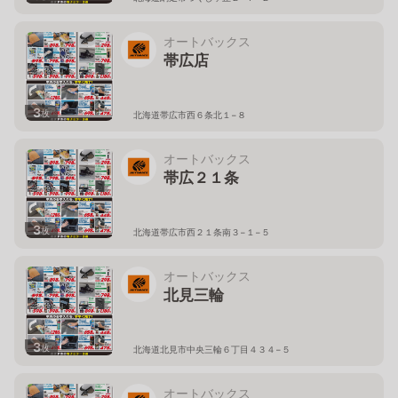
オートバックス
帯広店
3
枚
北海道帯広市西６条北１−８
オートバックス
帯広２１条
3
枚
北海道帯広市西２１条南３−１−５
オートバックス
北見三輪
3
枚
北海道北見市中央三輪６丁目４３４−５
オートバックス