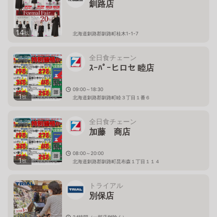
釧路店
14
枚
北海道釧路郡釧路町桂木1-1-7
全日食チェーン
ｽｰﾊﾟｰヒロセ 睦店
09:00～18:30
1
枚
北海道釧路郡釧路町睦３丁目１番６
全日食チェーン
加藤 商店
08:00～20:00
1
枚
北海道釧路郡釧路町昆布森１丁目１１４
トライアル
別保店
24時間（一部店舗除く）