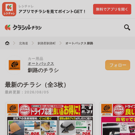
北海道
釧路郡釧路町
オートバックス 釧路
カー用品
オートバックス
フォロー
釧路のチラシ
最新のチラシ（全3枚）
最終更新：2026/08/05