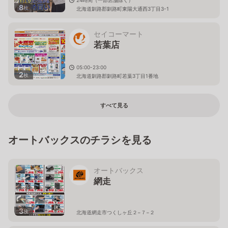
8
枚
北海道釧路郡釧路町東陽大通西3丁目3-1
セイコーマート
若葉店
05:00-23:00
2
枚
北海道釧路郡釧路町若葉3丁目1番地
すべて見る
オートバックスのチラシを見る
オートバックス
網走
3
枚
北海道網走市つくしヶ丘２−７−２