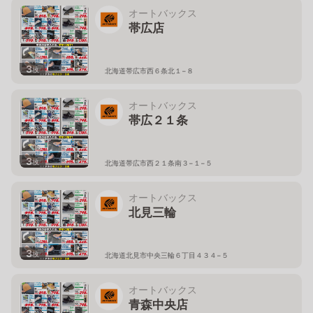
オートバックス
帯広店
3
枚
北海道帯広市西６条北１−８
オートバックス
帯広２１条
3
枚
北海道帯広市西２１条南３−１−５
オートバックス
北見三輪
3
枚
北海道北見市中央三輪６丁目４３４−５
オートバックス
青森中央店