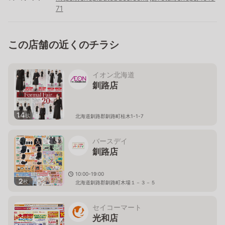
71
この店舗の近くのチラシ
イオン北海道
釧路店
14
枚
北海道釧路郡釧路町桂木1-1-7
バースデイ
釧路店
10:00-19:00
2
枚
北海道釧路郡釧路町木場１－３－５
セイコーマート
光和店