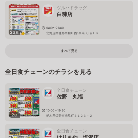
ツルハドラッグ
白糠店
9:00〜21:00
23
枚
北海道白糠郡白糠町西1条南3丁目1-6
すべて見る
全日食チェーンのチラシを見る
全日食チェーン
佐野 丸福
10:00～19:30
2
枚
栃木県佐野市赤見町３１２３－２
全日食チェーン
はりまや 塩沢店