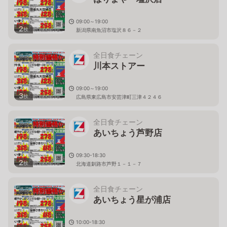
09:00～19:00
2
枚
新潟県南魚沼市塩沢８６－２
全日食チェーン
川本ストアー
09:00～19:00
3
枚
広島県東広島市安芸津町三津４２４６
全日食チェーン
あいちょう芦野店
09:30-18:30
2
枚
北海道釧路市芦野１－１－７
全日食チェーン
あいちょう星が浦店
10:00-18:30