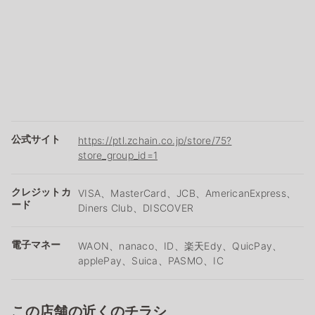
公式サイト
https://ptl.zchain.co.jp/store/75?
store_group_id=1
クレジットカ
VISA、MasterCard、JCB、AmericanExpress、
ード
Diners Club、DISCOVER
電子マネー
WAON、nanaco、ID、楽天Edy、QuicPay、
applePay、Suica、PASMO、IC
この店舗の近くのチラシ