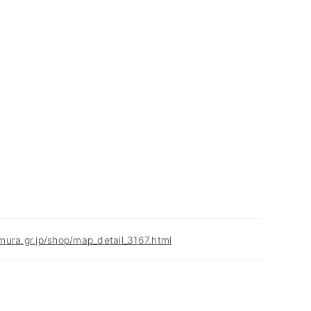
ura.gr.jp/shop/map_detail_3167.html