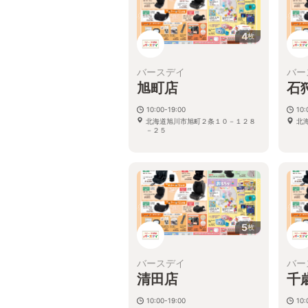
4
枚
バースデイ
バー
旭町店
石
10:00-19:00
10:
北海道旭川市旭町２条１０－１２８
北
－２５
5
枚
バースデイ
バー
清田店
千
10:00-19:00
10: