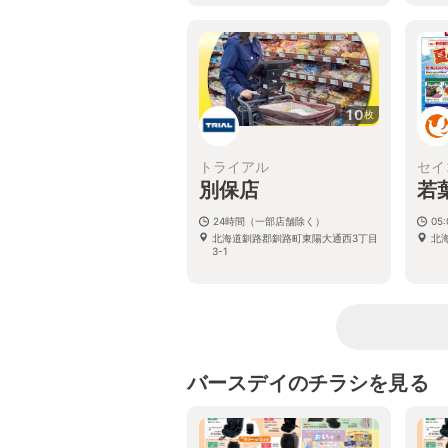
10
枚
トライアル
セイ
別保店
若
24時間（一部店舗除く）
05:
北海道釧路郡釧路町東陽大通西3丁目
北
3-1
バースデイのチラシを見る