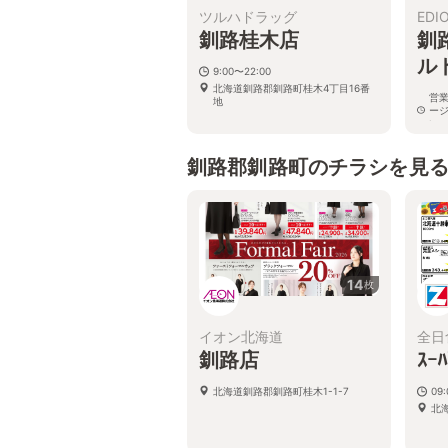
ツルハドラッグ
EDI
釧路桂木店
釧
ル
9:00〜22:00
北海道釧路郡釧路町桂木4丁目16番
営
地
ー
い
北
釧路郡釧路町のチラシを見
14
枚
イオン北海道
全日
釧路店
ｽｰ
北海道釧路郡釧路町桂木1-1-7
09
北