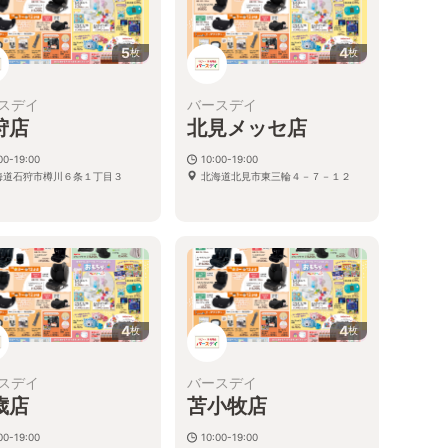
5
4
枚
枚
スデイ
バースデイ
狩店
北見メッセ店
00-19:00
10:00-19:00
海道石狩市樽川６条１丁目３
北海道北見市東三輪４－７－１２
4
4
枚
枚
スデイ
バースデイ
歳店
苫小牧店
00-19:00
10:00-19:00