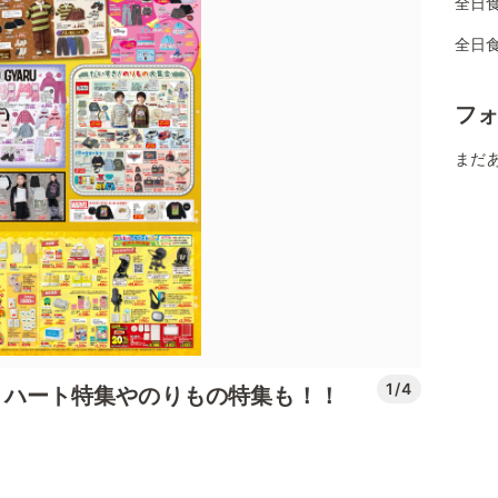
全日
全日
フ
まだ
1/4
ection！ハート特集やのりもの特集も！！