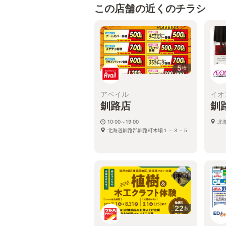
この店舗の近くのチラシ
5
枚
アベイル
イオ
釧路店
釧
10:00～19:00
北海
北海道釧路郡釧路町木場１－３－５
22
枚