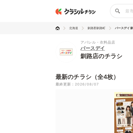
北海道
釧路郡釧路町
バースデイ 
アパレル・衣料品店
バースデイ
釧路店のチラシ
最新のチラシ（全4枚）
最終更新：2026/08/07