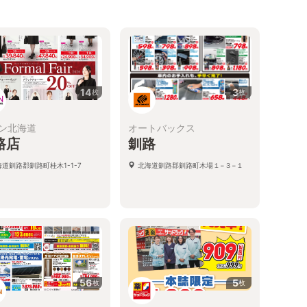
14
3
枚
枚
ン北海道
オートバックス
路店
釧路
道釧路郡釧路町桂木1-1-7
北海道釧路郡釧路町木場１−３−１
56
5
枚
枚