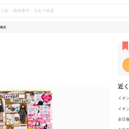
釧路店
近
イオン
イオン
全日食