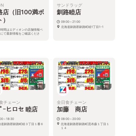
ON
サンドラッグ
路店（旧100満ボ
釧路睦店
ト）
09:00～21:00
北海道釧路郡釧路町睦1丁目1-1
業時間はエディオンの店舗情報ペ
ジにて最新情報をご確認くださ
。
海道釧路郡釧路町木場2丁目3-1
る
1
1
枚
枚
食チェーン
全日食チェーン
ﾊﾟｰヒロセ 睦店
加藤 商店
:00～18:30
08:00～20:00
海道釧路郡釧路町睦３丁目１番６
北海道釧路郡釧路町昆布森１丁目１
１４