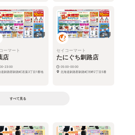
2
2
枚
枚
コーマート
セイコーマート
葉店
たにぐち釧路店
00-23:00
05:00-00:00
海道釧路郡釧路町若葉3丁目1番地
北海道釧路郡釧路町河畔2丁目5番
すべて見る