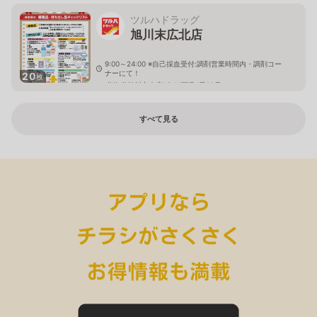
ツルハドラッグ
旭川末広北店
9:00～24:00 ※自己採血受付:調剤営業時間内・調剤コー
ナーにて！
20
枚
北海道旭川市末広1条10丁目1番20号
すべて見る