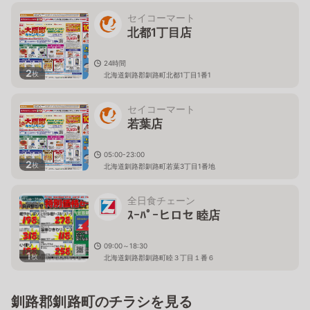
セイコーマート
北都1丁目店
24時間
2
枚
北海道釧路郡釧路町北都1丁目1番1
セイコーマート
若葉店
05:00-23:00
2
枚
北海道釧路郡釧路町若葉3丁目1番地
全日食チェーン
ｽｰﾊﾟｰヒロセ 睦店
09:00～18:30
1
枚
北海道釧路郡釧路町睦３丁目１番６
釧路郡釧路町のチラシを見る