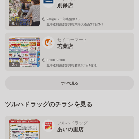
別保店
24時間（一部店舗除く）
8
枚
北海道釧路郡釧路町東陽大通西3丁目3-1
セイコーマート
若葉店
05:00-23:00
2
枚
北海道釧路郡釧路町若葉3丁目1番地
すべて見る
ツルハドラッグのチラシを見る
ツルハドラッグ
あいの里店