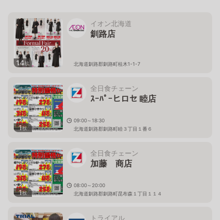
イオン北海道
釧路店
14
枚
北海道釧路郡釧路町桂木1-1-7
全日食チェーン
ｽｰﾊﾟｰヒロセ 睦店
09:00～18:30
1
枚
北海道釧路郡釧路町睦３丁目１番６
全日食チェーン
加藤 商店
08:00～20:00
1
枚
北海道釧路郡釧路町昆布森１丁目１１４
トライアル