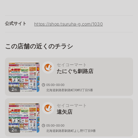
公式サイト
https://shop.tsuruha-g.com/1030
この店舗の近くのチラシ
セイコーマート
たにぐち釧路店
05:00-00:00
2
枚
北海道釧路郡釧路町河畔2丁目5番
セイコーマート
遠矢店
05:00-00:00
2
枚
北海道釧路郡釧路町よし野1丁目9番