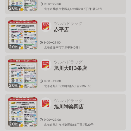
9:00〜22:00
20
枚
北海道札幌市北区あいの里2条6丁目1番28号
ツルハドラッグ
赤平店
9:00〜21:00
20
枚
北海道赤平市字赤平540番1
ツルハドラッグ
旭川大町3条店
9:00〜24:00
20
枚
北海道旭川市大町3条5丁目2397-18
ツルハドラッグ
旭川神楽岡店
9:00〜23:00
20
枚
北海道旭川市神楽岡5条6丁目4番20号