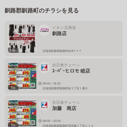
釧路郡釧路町のチラシを見る
イオン北海道
釧路店
14
枚
北海道釧路郡釧路町桂木1-1-7
全日食チェーン
ｽｰﾊﾟｰヒロセ 睦店
09:00～18:30
1
枚
北海道釧路郡釧路町睦３丁目１番６
全日食チェーン
加藤 商店
08:00～20:00
1
枚
北海道釧路郡釧路町昆布森１丁目１１４