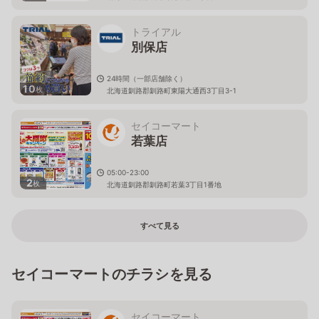
トライアル
別保店
24時間（一部店舗除く）
10
枚
北海道釧路郡釧路町東陽大通西3丁目3-1
セイコーマート
若葉店
05:00-23:00
2
枚
北海道釧路郡釧路町若葉3丁目1番地
すべて見る
セイコーマートのチラシを見る
セイコーマート