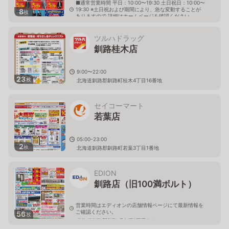
■通常営業時間 平日：10:00〜19:30 土日祝日：10:00〜
19:30 ※土日祝および期間により、急な変動することが
8
枚
ありますので 詳細はホームページを確認ください
北海道釧路郡釧路町睦一丁目1番地1
ツルハドラッグ
釧路桂木店
9:00〜22:00
23
枚
北海道釧路郡釧路町桂木4丁目16番地
セイコーマート
若葉店
05:00-23:00
2
枚
北海道釧路郡釧路町若葉3丁目1番地
EDION
釧路店（旧100満ボルト）
営業時間はエディオンの店舗情報ページにて最新情報を
ご確認ください。
56
枚
北海道釧路郡釧路町木場2丁目3-1