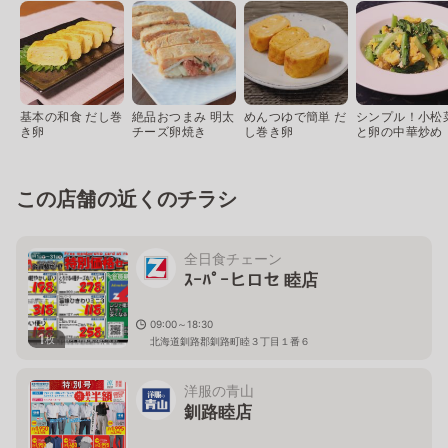
基本の和食 だし巻
絶品おつまみ 明太
めんつゆで簡単 だ
シンプル！小松
き卵
チーズ卵焼き
し巻き卵
と卵の中華炒め
この店舗の近くのチラシ
全日食チェーン
ｽｰﾊﾟｰヒロセ 睦店
09:00～18:30
1
枚
北海道釧路郡釧路町睦３丁目１番６
洋服の青山
釧路睦店