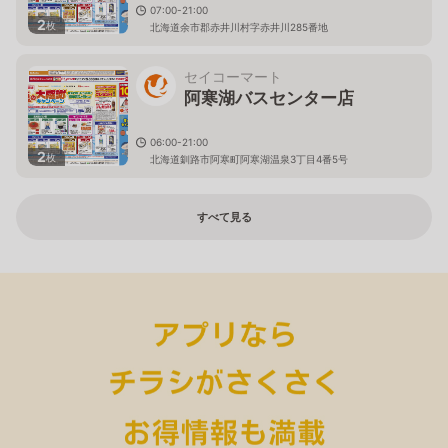
07:00-21:00
2
枚
北海道余市郡赤井川村字赤井川285番地
セイコーマート
阿寒湖バスセンター店
06:00-21:00
2
枚
北海道釧路市阿寒町阿寒湖温泉3丁目4番5号
すべて見る