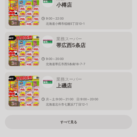
小樽店
9:00～22:00
3
枚
北海道小樽市稲穂5丁目10-1
業務スーパー
帯広西5条店
9:00～20:00
3
枚
北海道帯広市西5条南18-7-7
業務スーパー
上磯店
月～土:9:00～21:00 日:9:00～20:00
3
枚
北海道北斗市七重浜7丁目12-1
すべて見る