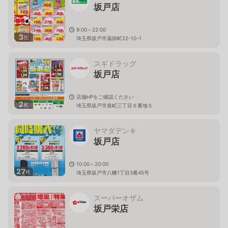
坂戸店
9:00～22:00
3
枚
埼玉県坂戸市薬師町22-10-1
スギドラッグ
坂戸店
店舗HPをご確認ください
2
枚
埼玉県坂戸市泉町三丁目６番地５
ヤマダデンキ
坂戸店
10:00～20:00
27
枚
埼玉県坂戸市八幡1丁目3番45号
スーパーオザム
坂戸栄店