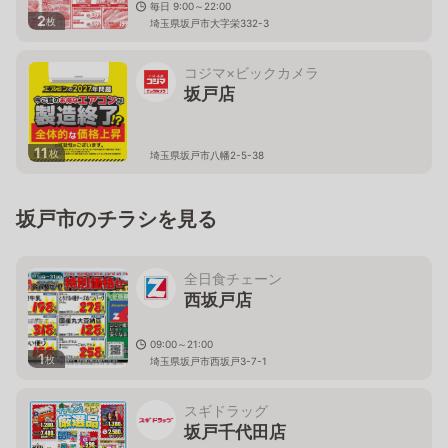
毎日 9:00～22:00
2
枚
埼玉県坂戸市大字栄332-3
コジマ×ビックカメラ
坂戸店
11
枚
埼玉県坂戸市八幡2-5-38
坂戸市のチラシを見る
全日食チェーン
西坂戸店
09:00～21:00
1
枚
埼玉県坂戸市西坂戸3-7-1
スギドラッグ
坂戸千代田店