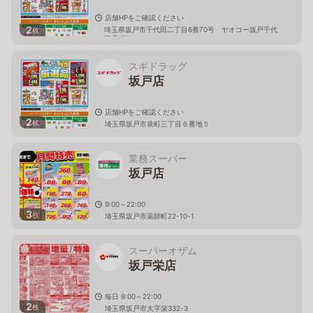
店舗HPをご確認ください
2
埼玉県坂戸市千代田二丁目6番70号 ヤオコー坂戸千代
枚
田店1階
スギドラッグ
坂戸店
店舗HPをご確認ください
2
枚
埼玉県坂戸市泉町三丁目６番地５
業務スーパー
坂戸店
9:00～22:00
3
枚
埼玉県坂戸市薬師町22-10-1
スーパーオザム
坂戸栄店
毎日 9:00～22:00
2
枚
埼玉県坂戸市大字栄332-3