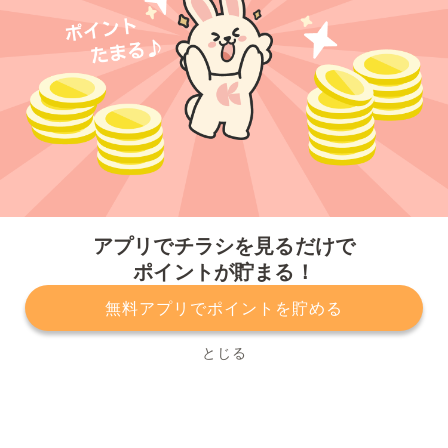
今すぐアプリをダウンロードする
アプリでチラシを見るだけで
ポイントが貯まる！
無料アプリでポイントを貯める
プライバシーポリシー
利用規約
運営会社
サービスに関してのお問い合わせ
チラシ掲載をお考えの方
とじる
Copyright© Kurashiru, Inc. All Rights Reserved.