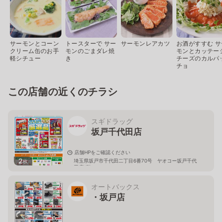
サーモンとコーン
トースターで サー
サーモンレアカツ
お酒がすすむ サ
クリーム缶のお手
モンのごまダレ焼
モンとカッテー
軽シチュー
き
チーズのカルパ
チョ
この店舗の近くのチラシ
スギドラッグ
坂戸千代田店
店舗HPをご確認ください
2
埼玉県坂戸市千代田二丁目6番70号 ヤオコー坂戸千代
枚
田店1階
オートバックス
・坂戸店