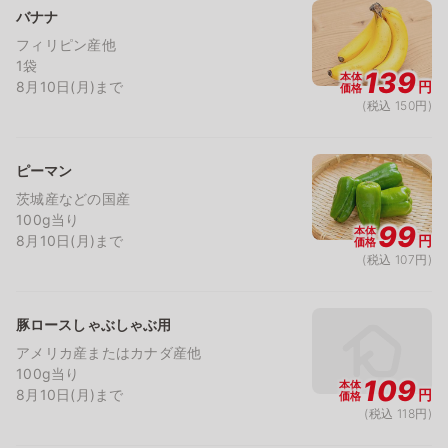
バナナ
フィリピン産他
1袋
139
本体
8月10日(月)まで
円
価格
(税込 150円)
ピーマン
茨城産などの国産
100g当り
99
本体
8月10日(月)まで
円
価格
(税込 107円)
豚ロースしゃぶしゃぶ用
アメリカ産またはカナダ産他
100g当り
109
本体
8月10日(月)まで
円
価格
(税込 118円)