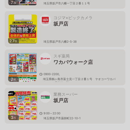
7
枚
埼玉県坂戸市八幡一丁目２番１１号
コジマ×ビックカメラ
坂戸店
27
枚
埼玉県坂戸市八幡2-5-38
スギ薬局
ワカバウォーク店
0900-2200,
2
埼玉県鶴ヶ島市富士見一丁目２番１号 ヤオコーワカバ
枚
ウォーク店北館１階
業務スーパー
坂戸店
9:00～22:00
3
枚
埼玉県坂戸市薬師町22-10-1