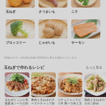
玉ねぎ
さつまいも
ニラ
ブロッコリー
じゃがいも
サーモン
※明細されている内容は店舗の実売状況と異なる場合がございます。
玉ねぎで作れるレシピ
もっと見る
玉ねぎたっぷり和
豚肉と玉ねぎのチ
コチュジャンでピ
鶏肉と玉ねぎの
風醤油ソースの四
ーズケチャップ炒
リ辛 豚バラ肉と玉
ヨポン炒め