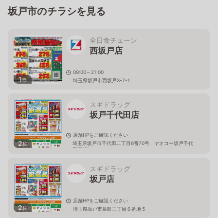
坂戸市のチラシを見る
全日食チェーン
西坂戸店
09:00～21:00
1
枚
埼玉県坂戸市西坂戸3-7-1
スギドラッグ
坂戸千代田店
店舗HPをご確認ください
2
埼玉県坂戸市千代田二丁目6番70号 ヤオコー坂戸千代
枚
田店1階
スギドラッグ
坂戸店
店舗HPをご確認ください
2
枚
埼玉県坂戸市泉町三丁目６番地５