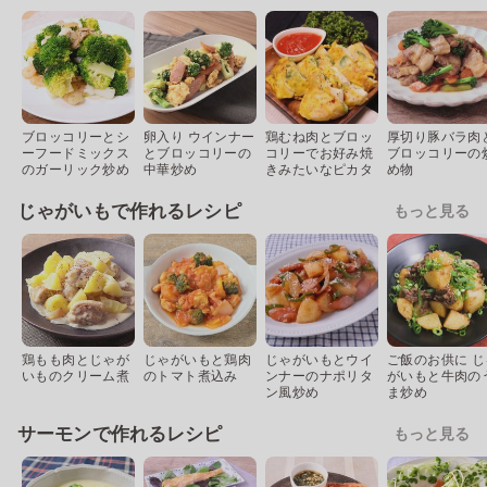
ブロッコリーとシ
卵入り ウインナー
鶏むね肉とブロッ
厚切り豚バラ肉
ーフードミックス
とブロッコリーの
コリーでお好み焼
ブロッコリーの
のガーリック炒め
中華炒め
きみたいなピカタ
め物
じゃがいもで作れるレシピ
もっと見る
鶏もも肉とじゃが
じゃがいもと鶏肉
じゃがいもとウイ
ご飯のお供に じ
いものクリーム煮
のトマト煮込み
ンナーのナポリタ
がいもと牛肉の
ン風炒め
ま炒め
サーモンで作れるレシピ
もっと見る