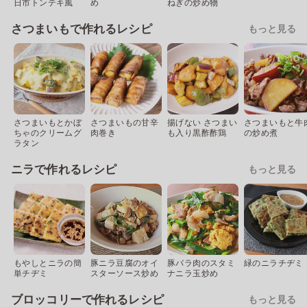
日市トンテキ風
め
ねぎの炒め物
さつまいもで作れるレシピ
もっと見る
さつまいもとかぼ
さつまいもの甘辛
揚げない さつまい
さつまいもと牛
ちゃのクリームグ
肉巻き
も入り黒酢酢鶏
の炒め煮
ラタン
ニラで作れるレシピ
もっと見る
もやしとニラの簡
豚ニラ豆腐のオイ
豚バラ肉のスタミ
緑のニラチヂミ
単チヂミ
スターソース炒め
ナニラ玉炒め
ブロッコリーで作れるレシピ
もっと見る