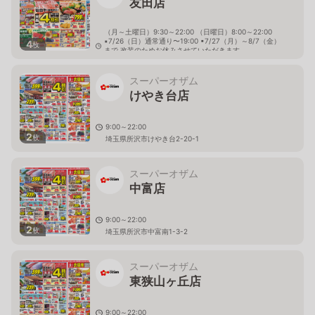
友田店
（月～土曜日）9:30～22:00 （日曜日）8:00～22:00
▪7/26（日）通常通り〜19:00 ▪7/27（月）～8/7（金）
4
枚
まで 改装のためお休みさせていただきます。
▪8/8（土） 9:00 リニューアルオープン！！
東京都青梅市友田町5-350
スーパーオザム
けやき台店
9:00～22:00
2
枚
埼玉県所沢市けやき台2-20-1
スーパーオザム
中富店
9:00～22:00
2
枚
埼玉県所沢市中富南1-3-2
スーパーオザム
東狭山ヶ丘店
9:00～22:00