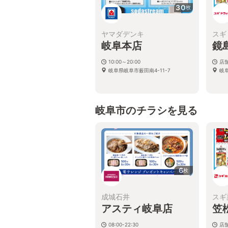
30
枚
ヤマダデンキ
スギ
岐阜本店
鏡
10:00～20:00
店
岐阜県岐阜市薮田南4-11-7
岐
岐阜市のチラシを見る
6
枚
成城石井
スギ
アスティ岐阜店
笠
08:00-22:30
店