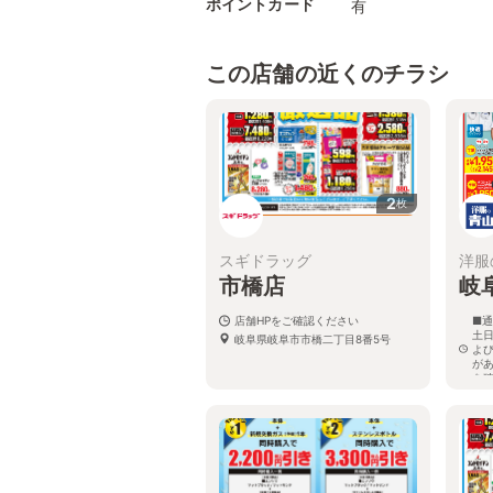
ポイントカード
有
この店舗の近くのチラシ
2
枚
スギドラッグ
洋服
市橋店
岐
店舗HPをご確認ください
■通
土日
岐阜県岐阜市市橋二丁目8番5号
よ
が
を
岐