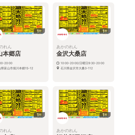
1
1
枚
枚
のれん
あかのれん
山本郷店
金沢大桑店
00-20:00
10:00-20:00/日曜日9:30-20:00
県富山市堀川本郷15-12
石川県金沢市大桑3-112
1
1
枚
枚
のれん
あかのれん