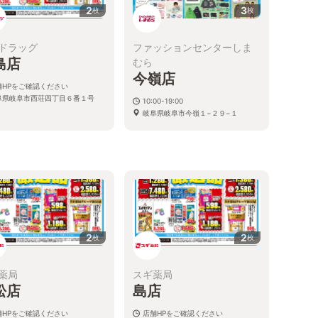
2
3
枚
枚
ドラッグ
ファッションセンターしま
島店
むら
今嶺店
舗HPをご確認ください
阜県岐阜市西荘四丁目６番１号
10:00-19:00
岐阜県岐阜市今嶺１−２９−１
2
2
枚
枚
薬局
スギ薬局
松店
島店
舗HPをご確認ください
店舗HPをご確認ください