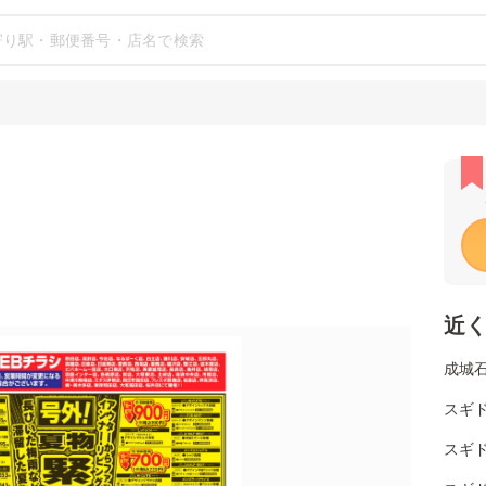
近
成城
スギド
スギ