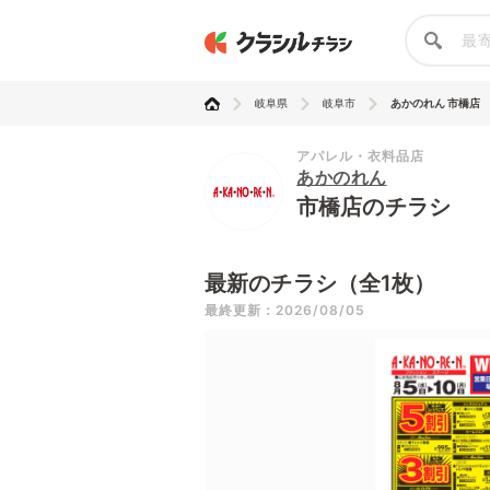
岐阜県
岐阜市
あかのれん 市橋店
アパレル・衣料品店
あかのれん
市橋店のチラシ
最新のチラシ（全1枚）
最終更新：2026/08/05