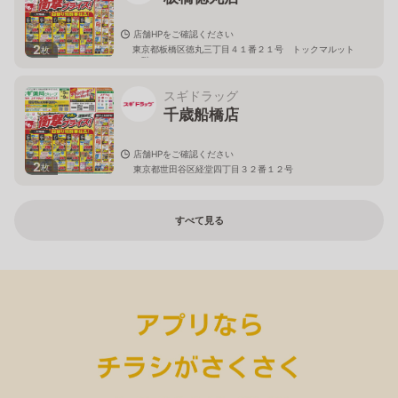
店舗HPをご確認ください
2
東京都板橋区徳丸三丁目４１番２１号 トックマルット
枚
１階
スギドラッグ
千歳船橋店
店舗HPをご確認ください
2
枚
東京都世田谷区経堂四丁目３２番１２号
すべて見る