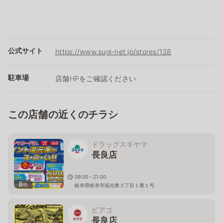
公式サイト
https://www.sugi-net.jp/stores/138
駐車場
店舗HPをご確認ください
この店舗の近くのチラシ
ドラッグスギヤマ
長良店
09:00～21:00
8
枚
岐阜県岐阜市福光東３丁目１番１号
ピアゴ
長良店