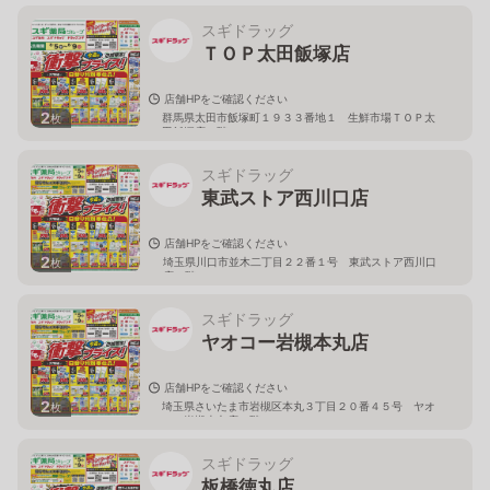
スギドラッグ
ＴＯＰ太田飯塚店
店舗HPをご確認ください
2
群馬県太田市飯塚町１９３３番地１ 生鮮市場ＴＯＰ太
枚
田飯塚店１階
スギドラッグ
東武ストア西川口店
店舗HPをご確認ください
2
埼玉県川口市並木二丁目２２番１号 東武ストア西川口
枚
店２階
スギドラッグ
ヤオコー岩槻本丸店
店舗HPをご確認ください
2
埼玉県さいたま市岩槻区本丸３丁目２０番４５号 ヤオ
枚
コー岩槻本丸店２階
スギドラッグ
板橋徳丸店