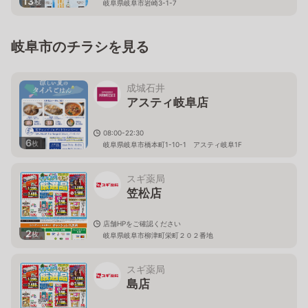
13
枚
岐阜県岐阜市岩崎3-1-7
岐阜市のチラシを見る
成城石井
アスティ岐阜店
08:00-22:30
6
枚
岐阜県岐阜市橋本町1-10-1 アスティ岐阜1F
スギ薬局
笠松店
店舗HPをご確認ください
2
枚
岐阜県岐阜市柳津町栄町２０２番地
スギ薬局
島店