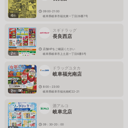
09:00-21:00
4
枚
岐阜県岐阜市福光東一丁目26番7号
スギドラッグ
長良西店
店舗HPをご確認ください
2
枚
岐阜県岐阜市上土居一丁目6番5号
ドラッグユタカ
岐阜福光南店
8:00～23:00
2
枚
岐阜県岐阜市福光南町22-21
酒アルコ
岐阜北店
09：30-20：00