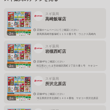
スギ薬局
高崎飯塚店
店舗ホームページにてご確認ください
2
枚
群馬県高崎市飯塚町１１５０番５号 ウニクス高崎内
スギ薬局
岩槻西町店
店舗HPをご確認ください
2
埼玉県さいたま市岩槻区西町２丁目５番１号 ヤオコー
枚
岩槻西町店内１階
スギ薬局
所沢北原店
店舗HPをご確認ください
2
埼玉県所沢市北原町１４０４番地 ヤオコー所沢北原店
枚
内