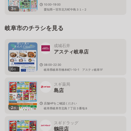
10:00-19:00
3
枚
愛知県一宮市北方町中島３１−２
岐阜市のチラシを見る
成城石井
アスティ岐阜店
08:00-22:30
6
枚
岐阜県岐阜市橋本町1-10-1 アスティ岐阜1F
スギ薬局
島店
店舗HPをご確認ください
2
枚
岐阜県岐阜市北島７丁目３番地８
スギドラッグ
鶴田店