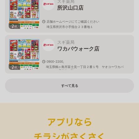
スギ薬局
所沢山口店
店舗ホームページにてご確認ください
2
枚
埼玉県所沢市小手指台２３番地１
スギ薬局
ワカバウォーク店
0900-2200,
2
埼玉県鶴ヶ島市富士見一丁目２番１号 ヤオコーワカバ
枚
ウォーク店北館１階
すべて見る