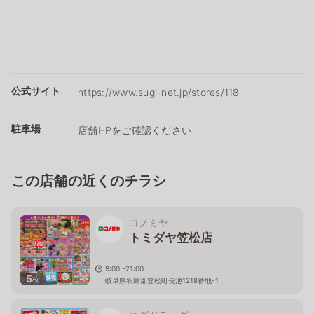
公式サイト
https://www.sugi-net.jp/stores/118
駐車場
店舗HPをご確認ください
この店舗の近くのチラシ
コノミヤ
トミダヤ笠松店
9:00 -21:00
5
枚
岐阜県羽島郡笠松町長池1218番地-1