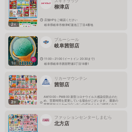
スギドラッグ
柳津店
店舗HPをご確認ください
2
枚
岐阜県岐阜市柳津町蓮池三丁目4番地
ブルーシール
岐阜茜部店
11:00～21:00 (イートイン 20:30まで)
1
枚
岐阜県岐阜市茜部野瀬3丁目18番1
リカーマウンテン
茜部店
AM10:00～PM8:00 新型コロナウイルス感染症防止のた
め、営業時間を変更している場合がございます。 最新の
2
枚
営業状況はリカーマウンテン公式サイトをご確認くださ
い。
岐阜県岐阜市茜部新所4-144-1
ファッションセンターしまむら
北方店