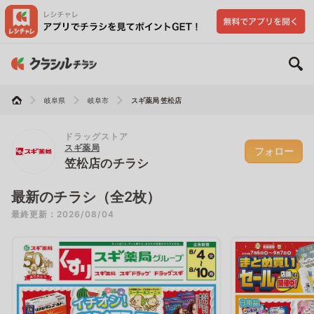
岐阜県
岐阜市
スギ薬局 笠松店
ドラッグストア
スギ薬局
フォロー
笠松店のチラシ
最新のチラシ（全2枚）
最終更新：2026/08/04