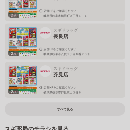
店舗HPをご確認ください
2
枚
岐阜県岐阜市鶴田町２丁目１－１
スギドラッグ
長良店
店舗HPをご確認ください
2
枚
岐阜県岐阜市八代１丁目６番２０号
スギドラッグ
芥見店
店舗HPをご確認ください
2
枚
岐阜県岐阜市芥見東山２番６
すべて見る
スギ薬局のチラシを見る