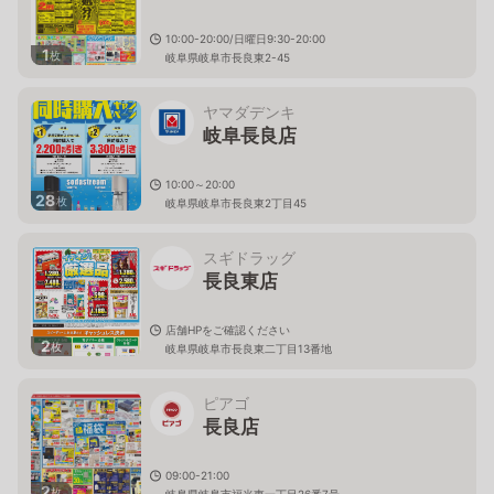
10:00-20:00/日曜日9:30-20:00
1
枚
岐阜県岐阜市長良東2-45
ヤマダデンキ
岐阜長良店
10:00～20:00
28
枚
岐阜県岐阜市長良東2丁目45
スギドラッグ
長良東店
店舗HPをご確認ください
2
枚
岐阜県岐阜市長良東二丁目13番地
ピアゴ
長良店
09:00-21:00
2
枚
岐阜県岐阜市福光東一丁目26番7号