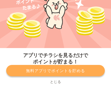
今すぐアプリをダウンロードする
アプリでチラシを見るだけで
ポイントが貯まる！
無料アプリでポイントを貯める
プライバシーポリシー
利用規約
運営会社
サービスに関してのお問い合わせ
チラシ掲載をお考えの方
とじる
Copyright© Kurashiru, Inc. All Rights Reserved.