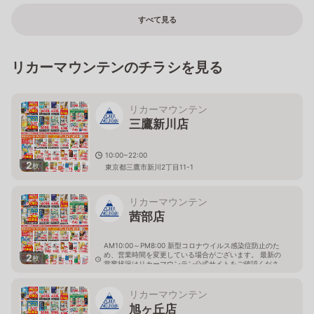
すべて見る
リカーマウンテンのチラシを見る
リカーマウンテン
三鷹新川店
10:00~22:00
2
枚
東京都三鷹市新川2丁目11-1
リカーマウンテン
茜部店
AM10:00～PM8:00 新型コロナウイルス感染症防止のた
め、営業時間を変更している場合がございます。 最新の
2
枚
営業状況はリカーマウンテン公式サイトをご確認くださ
い。
岐阜県岐阜市茜部新所4-144-1
リカーマウンテン
旭ヶ丘店