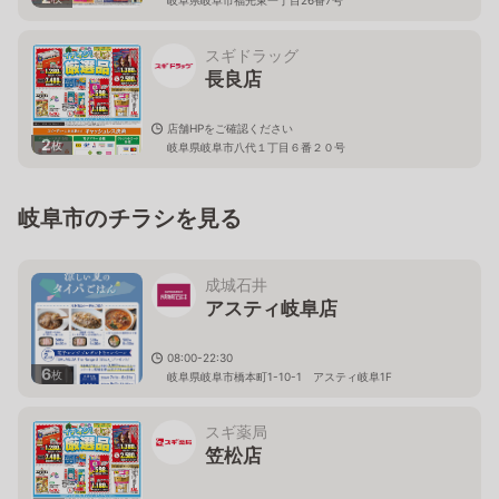
スギドラッグ
長良店
店舗HPをご確認ください
2
枚
岐阜県岐阜市八代１丁目６番２０号
岐阜市のチラシを見る
成城石井
アスティ岐阜店
08:00-22:30
6
枚
岐阜県岐阜市橋本町1-10-1 アスティ岐阜1F
スギ薬局
笠松店