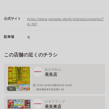
公式サイト
https://www.yamada-denki.jp/store/contents/?
d=167
駐車場
有
この店舗の近くのチラシ
あかのれん
長良店
10:00-20:00/日曜日9:30-20:00
1
枚
岐阜県岐阜市長良東2-45
スギドラッグ
長良東店