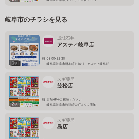
岐阜市のチラシを見る
成城石井
アスティ岐阜店
08:00-22:30
6
枚
岐阜県岐阜市橋本町1-10-1 アスティ岐阜1F
スギ薬局
笠松店
店舗HPをご確認ください
2
枚
岐阜県岐阜市柳津町栄町２０２番地
スギ薬局
島店