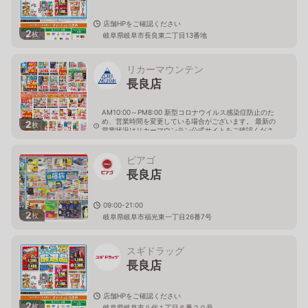
店舗HPをご確認ください
2
枚
岐阜県岐阜市長良東二丁目13番地
リカーマウンテン
長良店
AM10:00～PM8:00 新型コロナウイルス感染症防止のた
め、営業時間を変更している場合がございます。 最新の
2
枚
営業状況はリカーマウンテン公式サイトをご確認くださ
い。
岐阜県岐阜市長良井田47番
ピアゴ
長良店
09:00-21:00
2
枚
岐阜県岐阜市福光東一丁目26番7号
スギドラッグ
長良店
店舗HPをご確認ください
2
枚
岐阜県岐阜市八代１丁目６番２０号