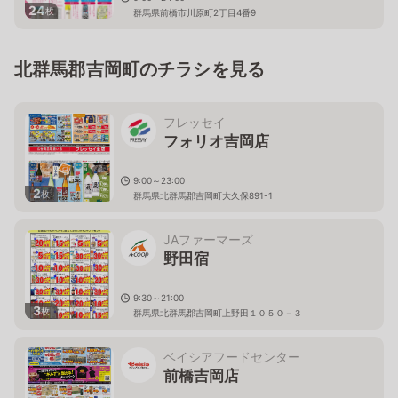
24
枚
群馬県前橋市川原町2丁目4番9
北群馬郡吉岡町のチラシを見る
フレッセイ
フォリオ吉岡店
9:00～23:00
2
枚
群馬県北群馬郡吉岡町大久保891-1
JAファーマーズ
野田宿
9:30～21:00
3
枚
群馬県北群馬郡吉岡町上野田１０５０－３
ベイシアフードセンター
前橋吉岡店