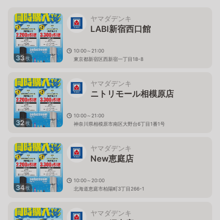
ヤマダデンキ
LABI新宿西口館
10:00～21:00
33
枚
東京都新宿区西新宿一丁目18-8
ヤマダデンキ
ニトリモール相模原店
10:00～21:00
32
枚
神奈川県相模原市南区大野台6丁目1番1号
ヤマダデンキ
New恵庭店
10:00～20:00
34
枚
北海道恵庭市柏陽町3丁目266-1
ヤマダデンキ