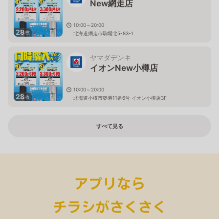
New網走店
10:00～20:00
28
枚
北海道網走市駒場北5-83-1
ヤマダデンキ
イオンNew小樽店
10:00～20:00
28
枚
北海道小樽市築港11番6号 イオン小樽店3F
すべて見る