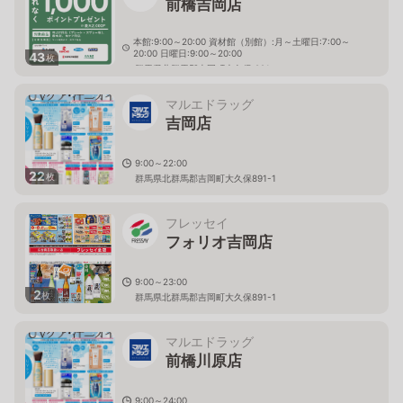
前橋吉岡店
本館:9:00～20:00 資材館（別館）:月～土曜日:7:00～
20:00 日曜日:9:00～20:00
43
枚
群馬県北群馬郡吉岡町大久保 821
マルエドラッグ
吉岡店
9:00～22:00
22
枚
群馬県北群馬郡吉岡町大久保891-1
フレッセイ
フォリオ吉岡店
9:00～23:00
2
枚
群馬県北群馬郡吉岡町大久保891-1
マルエドラッグ
前橋川原店
9:00～24:00