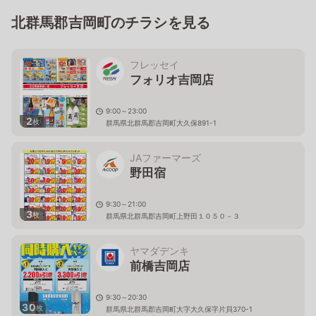
北群馬郡吉岡町のチラシを見る
フレッセイ
フォリオ吉岡店
9:00～23:00
2
枚
群馬県北群馬郡吉岡町大久保891-1
JAファーマーズ
野田宿
9:30～21:00
3
枚
群馬県北群馬郡吉岡町上野田１０５０－３
ヤマダデンキ
前橋吉岡店
9:30～20:30
30
枚
群馬県北群馬郡吉岡町大字大久保字片貝370-1