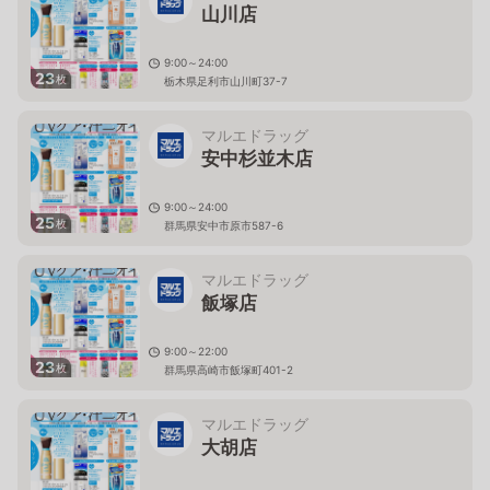
山川店
9:00～24:00
23
枚
栃木県足利市山川町37-7
マルエドラッグ
安中杉並木店
9:00～24:00
25
枚
群馬県安中市原市587-6
マルエドラッグ
飯塚店
9:00～22:00
23
枚
群馬県高崎市飯塚町401-2
マルエドラッグ
大胡店