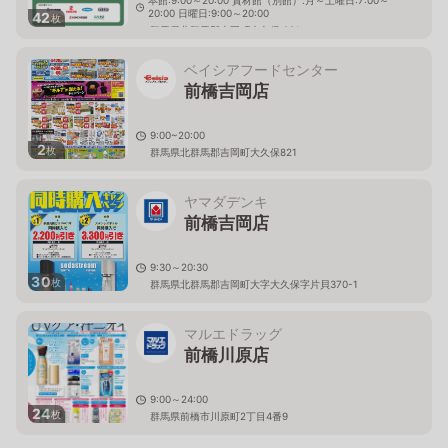
本館:9:00～20:00 資材館（別館）:月～土曜日:7:00～
20:00 日曜日:9:00～20:00
42
枚
群馬県北群馬郡吉岡町大久保 821
ベイシアフードセンター
前橋吉岡店
9:00~20:00
2
枚
群馬県北群馬郡吉岡町大久保821
ヤマダデンキ
前橋吉岡店
9:30～20:30
30
枚
群馬県北群馬郡吉岡町大字大久保字片貝370-1
マルエドラッグ
前橋川原店
9:00～24:00
24
枚
群馬県前橋市川原町2丁目4番9