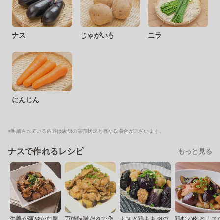
ナス
じゃがいも
ニラ
にんじん
※明細されている内容は店舗の実売状況と異なる場合がございます。
ナスで作れるレシピ
もっと見る
生姜が爽やかな豚
万能味噌だれで作
ナスと鶏もも肉の
鶏むね肉とナス