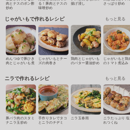
肉とナスのポン酢
る！豚肉とナスの
揚げ浸し
さっぱり炒め
炒め
味噌炒め
じゃがいもで作れるレシピ
もっと見る
めんつゆで豚ひき
じゃがいもとチー
鶏肉とじゃがいも
じゃがいもと鶏
肉とじゃがいも煮
ズの肉巻き
のバター醤油炒め
のトマト煮込み
ニラで作れるレシピ
もっと見る
豚バラ肉のスタミ
手作りタレでタコ
ニラ玉春雨
ニラたっぷり 塩
ナニラ玉炒め
とニラのチヂミ
れつくね