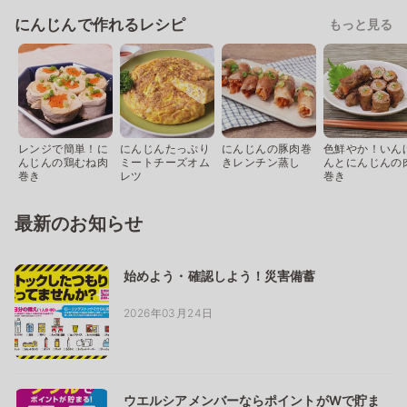
にんじんで作れるレシピ
もっと見る
レンジで簡単！に
にんじんたっぷり
にんじんの豚肉巻
色鮮やか！いん
んじんの鶏むね肉
ミートチーズオム
きレンチン蒸し
んとにんじんの
巻き
レツ
巻き
最新のお知らせ
始めよう・確認しよう！災害備蓄
2026年03月24日
ウエルシアメンバーならポイントがWで貯ま