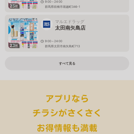
9:00～24:00
25
枚
群馬県前橋市堀越町346-1
マルエドラッグ
太田南矢島店
9:00～24:00
23
枚
群馬県太田市南矢島町713
すべて見る