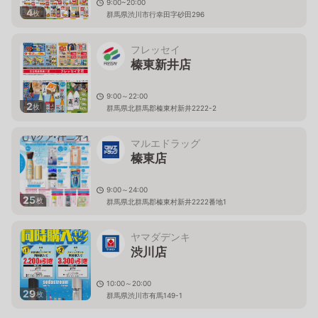
9:00~20:00
4
枚
群馬県渋川市行幸田字砂田296
フレッセイ
榛東新井店
9:00～22:00
2
枚
群馬県北群馬郡榛東村新井2222-2
マルエドラッグ
榛東店
9:00～24:00
25
枚
群馬県北群馬郡榛東村新井2222番地1
ヤマダデンキ
渋川店
10:00～20:00
29
枚
群馬県渋川市有馬149-1