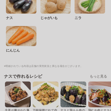
ナス
じゃがいも
ニラ
にんじん
※明細されている内容は店舗の実売状況と異なる場合がございます。
ナスで作れるレシピ
もっと見る
生姜が爽やかな豚
万能味噌だれで作
ナスと鶏もも肉の
鶏むね肉とナス