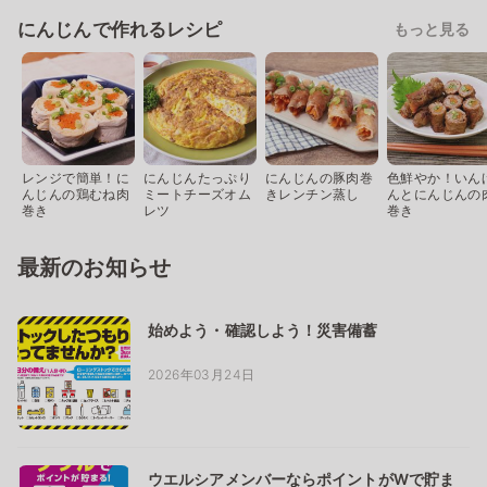
にんじんで作れるレシピ
もっと見る
レンジで簡単！に
にんじんたっぷり
にんじんの豚肉巻
色鮮やか！いん
んじんの鶏むね肉
ミートチーズオム
きレンチン蒸し
んとにんじんの
巻き
レツ
巻き
最新のお知らせ
始めよう・確認しよう！災害備蓄
2026年03月24日
ウエルシアメンバーならポイントがWで貯ま