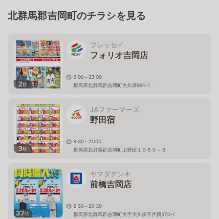
北群馬郡吉岡町のチラシを見る
フレッセイ
フォリオ吉岡店
9:00～23:00
2
枚
群馬県北群馬郡吉岡町大久保891-1
JAファーマーズ
野田宿
9:30～21:00
3
枚
群馬県北群馬郡吉岡町上野田１０５０－３
ヤマダデンキ
前橋吉岡店
9:30～20:30
37
枚
群馬県北群馬郡吉岡町大字大久保字片貝370-1