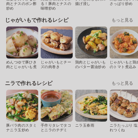
肉とナスのポン酢
る！豚肉とナスの
揚げ浸し
さっぱり炒め
炒め
味噌炒め
じゃがいもで作れるレシピ
もっと見る
めんつゆで豚ひき
じゃがいもとチー
鶏肉とじゃがいも
じゃがいもと鶏
肉とじゃがいも煮
ズの肉巻き
のバター醤油炒め
のトマト煮込み
ニラで作れるレシピ
もっと見る
豚バラ肉のスタミ
手作りタレでタコ
ニラ玉春雨
ニラたっぷり 塩
ナニラ玉炒め
とニラのチヂミ
れつくね