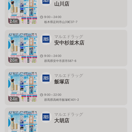
山川店
9:00～24:00
24
枚
栃木県足利市山川町37-7
マルエドラッグ
安中杉並木店
9:00～24:00
26
枚
群馬県安中市原市587-6
マルエドラッグ
飯塚店
9:00～22:00
24
枚
群馬県高崎市飯塚町401-2
マルエドラッグ
大胡店