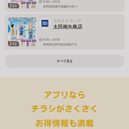
9:00～24:00
26
枚
群馬県前橋市堀越町346-1
マルエドラッグ
太田南矢島店
9:00～24:00
24
枚
群馬県太田市南矢島町713
すべて見る