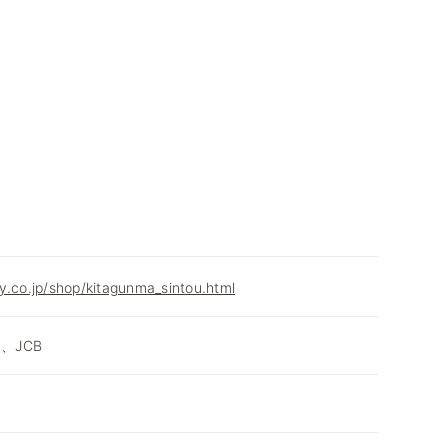
y.co.jp/shop/kitagunma_sintou.html
d、JCB