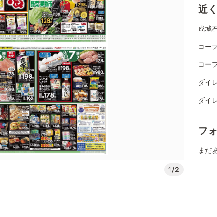
近
成城
コー
コー
ダイレ
ダイ
フ
まだ
1/2