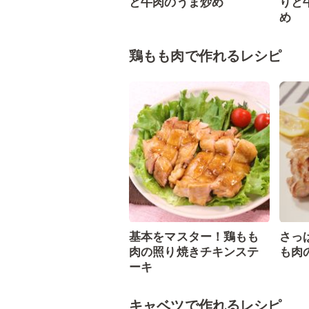
と牛肉のうま炒め
りと
め
鶏もも肉で作れるレシピ
基本をマスター！鶏もも
さっ
肉の照り焼きチキンステ
も肉
ーキ
キャベツで作れるレシピ