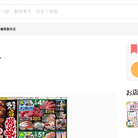
 榛東新井店
シ
お