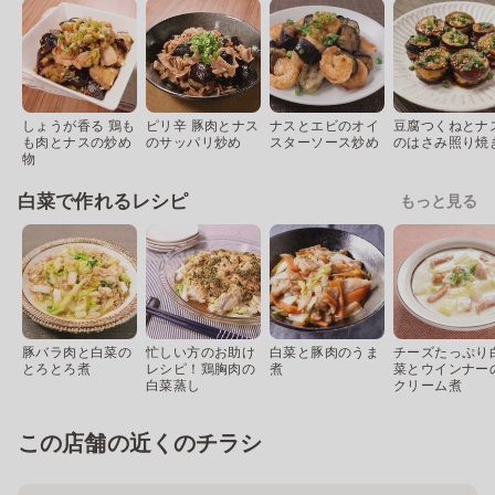
しょうが香る 鶏も
ピリ辛 豚肉とナス
ナスとエビのオイ
豆腐つくねとナ
も肉とナスの炒め
のサッパリ炒め
スターソース炒め
のはさみ照り焼
物
白菜で作れるレシピ
もっと見る
豚バラ肉と白菜の
忙しい方のお助け
白菜と豚肉のうま
チーズたっぷり
とろとろ煮
レシピ！鶏胸肉の
煮
菜とウインナー
白菜蒸し
クリーム煮
この店舗の近くのチラシ