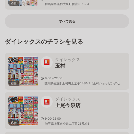
4
枚
群馬県邑楽郡大泉町住吉５７－４
すべて見る
ダイレックスのチラシを見る
ダイレックス
玉村
9:00～22:00
6
群馬県佐波郡玉村町上之手1480-1（玉村ショッピングセ
枚
ンター内）
ダイレックス
上尾今泉店
9:00-22:00
6
枚
埼玉県上尾市今泉二丁目26番地5