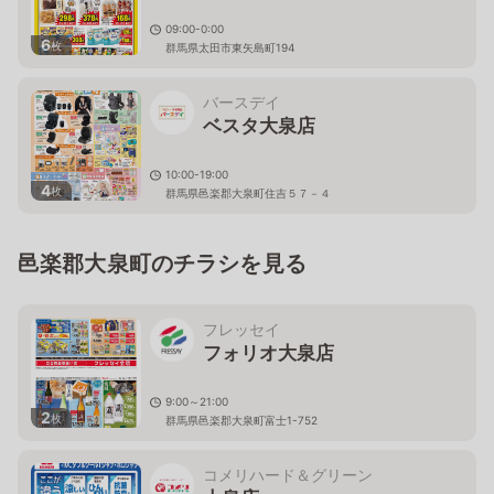
09:00-0:00
6
枚
群馬県太田市東矢島町194
バースデイ
ベスタ大泉店
10:00-19:00
4
枚
群馬県邑楽郡大泉町住吉５７－４
邑楽郡大泉町のチラシを見る
フレッセイ
フォリオ大泉店
9:00～21:00
2
枚
群馬県邑楽郡大泉町富士1-752
コメリハード＆グリーン