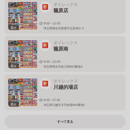
ダイレックス
籠原店
9:00～22:00
6
枚
埼玉県熊谷市新堀字北原962-2
ダイレックス
籠原南
9:00～22:00
6
枚
埼玉県熊谷市拾六間603番地4
ダイレックス
川越的場店
9:00～21:45
6
枚
埼玉県川越市大字的場840番地1
すべて見る