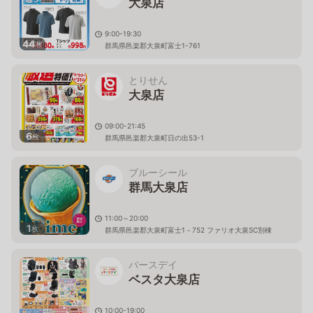
大泉店
9:00-19:30
44
枚
群馬県邑楽郡大泉町富士1-761
とりせん
大泉店
09:00-21:45
6
枚
群馬県邑楽郡大泉町日の出53-1
ブルーシール
群馬大泉店
11:00～20:00
1
枚
群馬県邑楽郡大泉町富士1－752 ファリオ大泉SC別棟
バースデイ
ベスタ大泉店
10:00-19:00