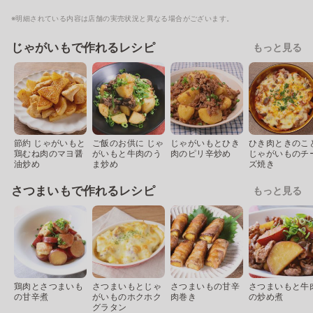
※明細されている内容は店舗の実売状況と異なる場合がございます。
じゃがいもで作れるレシピ
もっと見る
節約 じゃがいもと
ご飯のお供に じゃ
じゃがいもとひき
ひき肉ときのこ
鶏むね肉のマヨ醤
がいもと牛肉のう
肉のピリ辛炒め
じゃがいものチ
油炒め
ま炒め
ズ焼き
さつまいもで作れるレシピ
もっと見る
鶏肉とさつまいも
さつまいもとじゃ
さつまいもの甘辛
さつまいもと牛
の甘辛煮
がいものホクホク
肉巻き
の炒め煮
グラタン