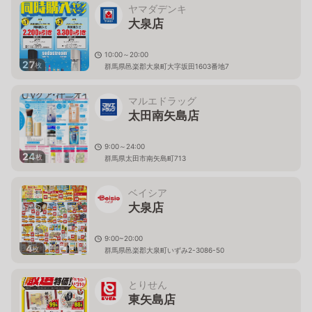
ヤマダデンキ
大泉店
10:00～20:00
27
枚
群馬県邑楽郡大泉町大字坂田1603番地7
マルエドラッグ
太田南矢島店
9:00～24:00
24
枚
群馬県太田市南矢島町713
ベイシア
大泉店
9:00~20:00
4
枚
群馬県邑楽郡大泉町いずみ2-3086-50
とりせん
東矢島店