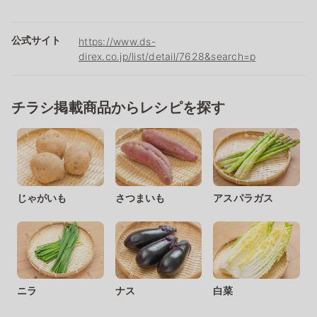
公式サイト
https://www.ds-
direx.co.jp/list/detail/7628&search=p
チラシ掲載商品からレシピを探す
じゃがいも
さつまいも
アスパラガス
ニラ
ナス
白菜