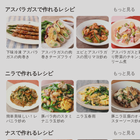
アスパラガスで作れるレシピ
もっと見る
下味冷凍 アスパラ
アスパラガスの肉
エビとアスパラガ
アスパラガスと
ガスの肉巻き
巻きチーズフライ
スの照りマヨ炒め
り野菜のチキン
リーム煮
ニラで作れるレシピ
もっと見る
簡単美味しい！レ
豚バラ肉のスタミ
ニラ玉春雨
豚ニラ豆腐のオ
バニラ炒め
ナニラ玉炒め
スターソース炒
ナスで作れるレシピ
もっと見る