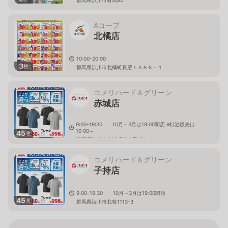
Aコープ
北橘店
10:00-20:00
3
枚
群馬県渋川市北橘町真壁１３８６－１
コメリハード＆グリーン
赤城店
9:00-19:30 10月～3月は19:00閉店 ※灯油販売は
10:00～
45
枚
群馬県渋川市赤城町津久田178-14
コメリハード＆グリーン
子持店
9:00-19:30 10月～3月は19:00閉店
45
枚
群馬県渋川市北牧1113-3