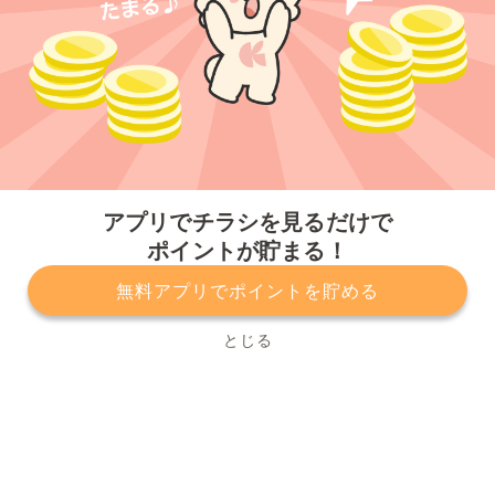
今すぐアプリをダウンロードする
アプリでチラシを見るだけで
ポイントが貯まる！
無料アプリでポイントを貯める
プライバシーポリシー
利用規約
運営会社
サービスに関してのお問い合わせ
チラシ掲載をお考えの方
とじる
Copyright© Kurashiru, Inc. All Rights Reserved.