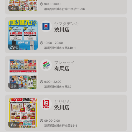
9:00~20:00
4
枚
群馬県渋川市行幸田字砂田296
ヤマダデンキ
渋川店
10:00～20:00
29
枚
群馬県渋川市有馬149-1
フレッセイ
有馬店
9:00～22:00
2
枚
群馬県渋川市有馬82
とりせん
渋川店
09:00-0.00
8
枚
群馬県渋川市行幸田63-1