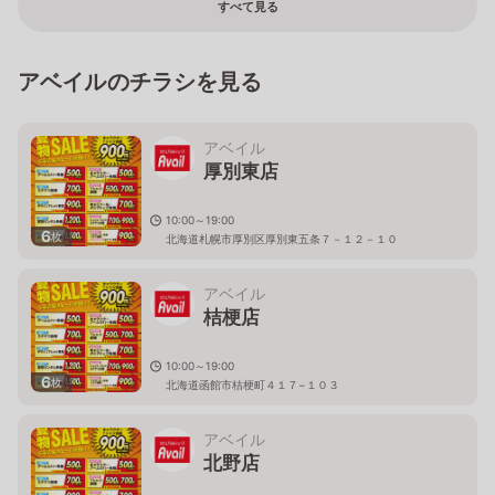
すべて見る
アベイルのチラシを見る
アベイル
厚別東店
10:00～19:00
6
枚
北海道札幌市厚別区厚別東五条７－１２－１０
アベイル
桔梗店
10:00～19:00
6
枚
北海道函館市桔梗町４１７−１０３
アベイル
北野店