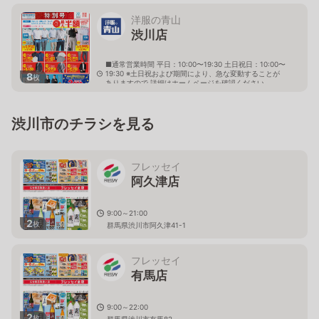
洋服の青山
渋川店
■通常営業時間 平日：10:00〜19:30 土日祝日：10:00〜
19:30 ※土日祝および期間により、急な変動することが
8
枚
ありますので 詳細はホームページを確認ください
群馬県渋川市行幸田63番1
渋川市のチラシを見る
フレッセイ
阿久津店
9:00～21:00
2
枚
群馬県渋川市阿久津41-1
フレッセイ
有馬店
9:00～22:00
2
枚
群馬県渋川市有馬82