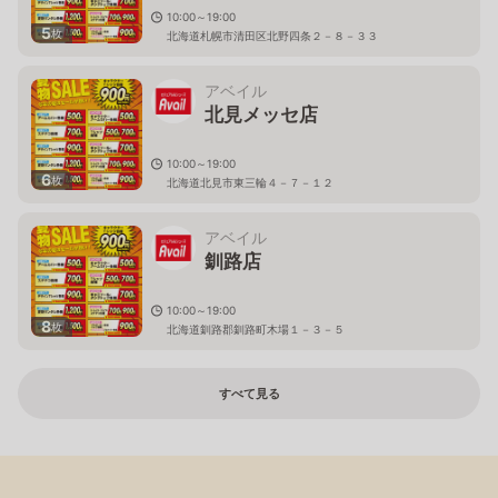
10:00～19:00
5
枚
北海道札幌市清田区北野四条２－８－３３
アベイル
北見メッセ店
10:00～19:00
6
枚
北海道北見市東三輪４－７－１２
アベイル
釧路店
10:00～19:00
8
枚
北海道釧路郡釧路町木場１－３－５
すべて見る