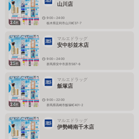
山川店
9:00～24:00
24
枚
栃木県足利市山川町37-7
マルエドラッグ
安中杉並木店
9:00～24:00
25
枚
群馬県安中市原市587-6
マルエドラッグ
飯塚店
9:00～22:00
24
枚
群馬県高崎市飯塚町401-2
マルエドラッグ
伊勢崎南千木店