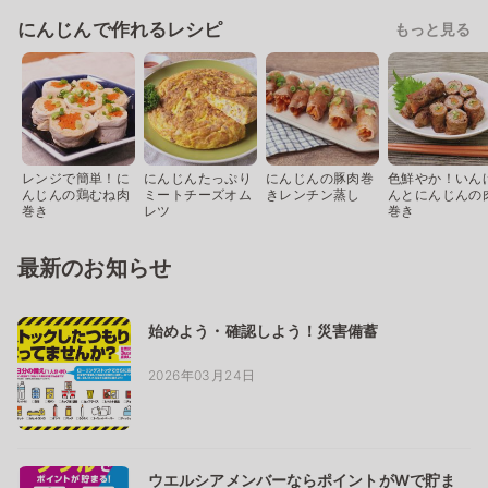
にんじんで作れるレシピ
もっと見る
レンジで簡単！に
にんじんたっぷり
にんじんの豚肉巻
色鮮やか！いん
んじんの鶏むね肉
ミートチーズオム
きレンチン蒸し
んとにんじんの
巻き
レツ
巻き
最新のお知らせ
始めよう・確認しよう！災害備蓄
2026年03月24日
ウエルシアメンバーならポイントがWで貯ま