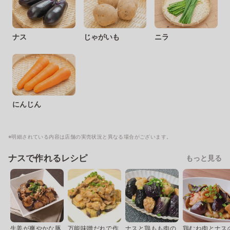
ナス
じゃがいも
ニラ
にんじん
※明細されている内容は店舗の実売状況と異なる場合がございます。
ナスで作れるレシピ
もっと見る
生姜が爽やかな豚
万能味噌だれで作
ナスと鶏もも肉の
鶏むね肉とナス