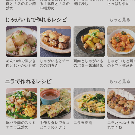
肉とナスのポン酢
る！豚肉とナスの
揚げ浸し
さっぱり炒め
炒め
味噌炒め
じゃがいもで作れるレシピ
もっと見る
めんつゆで豚ひき
じゃがいもとチー
鶏肉とじゃがいも
じゃがいもと鶏
肉とじゃがいも煮
ズの肉巻き
のバター醤油炒め
のトマト煮込み
ニラで作れるレシピ
もっと見る
豚バラ肉のスタミ
手作りタレでタコ
ニラ玉春雨
ニラたっぷり 塩
ナニラ玉炒め
とニラのチヂミ
れつくね