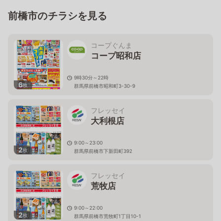
前橋市のチラシを見る
コープぐんま
コープ昭和店
9時30分～22時
6
枚
群馬県前橋市昭和町3-30-9
フレッセイ
大利根店
9:00～23:00
2
枚
群馬県前橋市下新田町392
フレッセイ
荒牧店
9:00～22:00
2
枚
群馬県前橋市荒牧町1丁目10-1