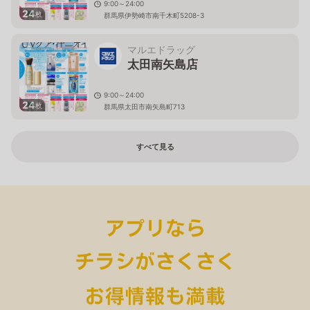
9:00～24:00
24
枚
群馬県伊勢崎市南千木町5208-3
マルエドラッグ
太田南矢島店
9:00～24:00
24
枚
群馬県太田市南矢島町713
すべて見る