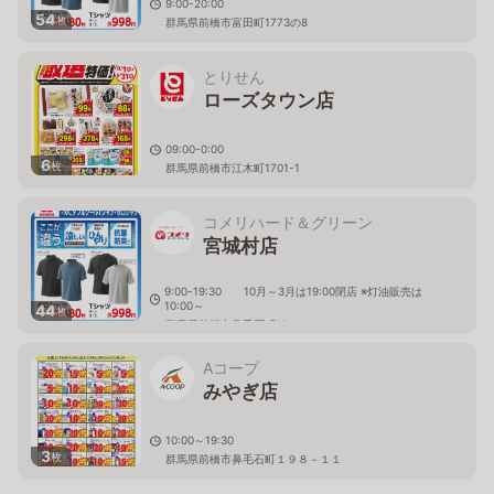
9:00-20:00
54
枚
群馬県前橋市富田町1773の8
とりせん
ローズタウン店
09:00-0:00
6
枚
群馬県前橋市江木町1701-1
コメリハード＆グリーン
宮城村店
9:00-19:30 10月～3月は19:00閉店 ※灯油販売は
10:00～
44
枚
群馬県前橋市鼻毛石町184-1
Aコープ
みやぎ店
10:00～19:30
3
枚
群馬県前橋市鼻毛石町１９８－１１