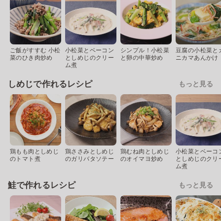
ご飯がすすむ 小松
小松菜とベーコン
シンプル！小松菜
豆腐の小松菜と
菜のひき肉炒め
としめじのクリー
と卵の中華炒め
ニカマあんかけ
ム煮
しめじで作れるレシピ
もっと見る
鶏もも肉としめじ
鶏ささみとしめじ
鶏むね肉としめじ
小松菜とベーコ
のトマト煮
のガリバタソテー
のオイマヨ炒め
としめじのクリ
ム煮
鮭で作れるレシピ
もっと見る