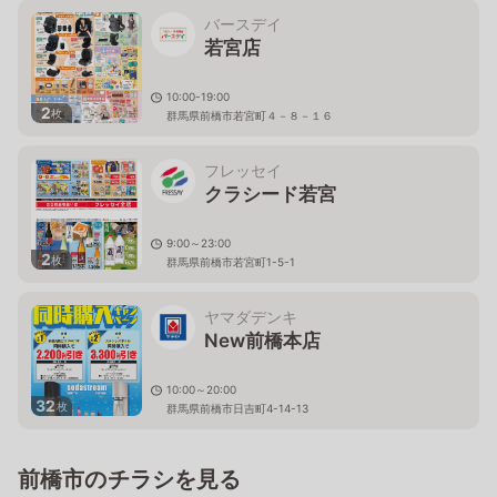
バースデイ
若宮店
10:00-19:00
2
枚
群馬県前橋市若宮町４－８－１６
フレッセイ
クラシード若宮
9:00～23:00
2
枚
群馬県前橋市若宮町1-5-1
ヤマダデンキ
New前橋本店
10:00～20:00
32
枚
群馬県前橋市日吉町4-14-13
前橋市のチラシを見る