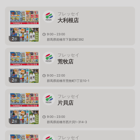
フレッセイ
大利根店
9:00～23:00
2
枚
群馬県前橋市下新田町392
フレッセイ
荒牧店
9:00～22:00
2
枚
群馬県前橋市荒牧町1丁目10-1
フレッセイ
片貝店
9:00～23:00
2
枚
群馬県前橋市西片貝1-314-3
フレッセイ