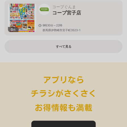
コープぐんま
コープ宮子店
9時30分～22時
6
枚
群馬県伊勢崎市宮子町3523-1
すべて見る