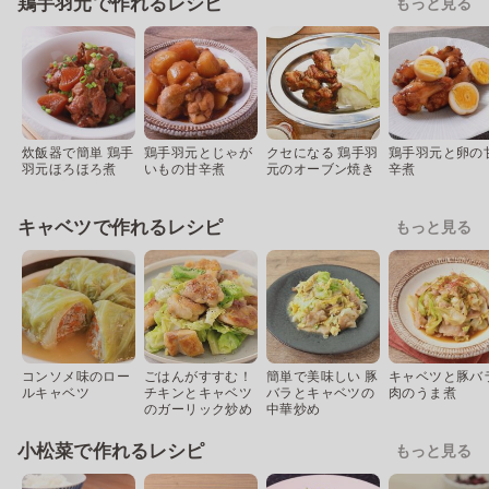
鶏手羽元で作れるレシピ
もっと見る
炊飯器で簡単 鶏手
鶏手羽元とじゃが
クセになる 鶏手羽
鶏手羽元と卵の
羽元ほろほろ煮
いもの甘辛煮
元のオーブン焼き
辛煮
キャベツで作れるレシピ
もっと見る
コンソメ味のロー
ごはんがすすむ！
簡単で美味しい 豚
キャベツと豚バ
ルキャベツ
チキンとキャベツ
バラとキャベツの
肉のうま煮
のガーリック炒め
中華炒め
小松菜で作れるレシピ
もっと見る