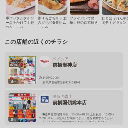
手作りタルタルソ
香りもごちそう 鮭
フライパンで簡
鮭とほうれん草
ースをかけて！鮭
のガリバタ醤油ム
単！鮭の西京焼き
ポテトグラタン
のムニエル
ニエル
この店舗の近くのチラシ
ベイシア
前橋岩神店
9:00~20:30
4
枚
群馬県前橋市岩神町2-589-6
洋服の青山
前橋国領総本店
■通常営業時間 平日：10:00〜19:30 土日祝日：10:00〜
20:00 ※土日祝および期間により、急な変動することが
8
枚
ありますので 詳細はホームページを確認ください
群馬県前橋市国領町二丁目13番45号