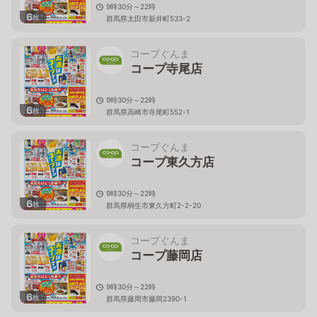
9時30分～22時
6
枚
群馬県太田市新井町533-2
コープぐんま
コープ寺尾店
9時30分～22時
6
枚
群馬県高崎市寺尾町552-1
コープぐんま
コープ東久方店
9時30分～22時
6
枚
群馬県桐生市東久方町2-2-20
コープぐんま
コープ藤岡店
9時30分～22時
6
枚
群馬県藤岡市藤岡2390-1