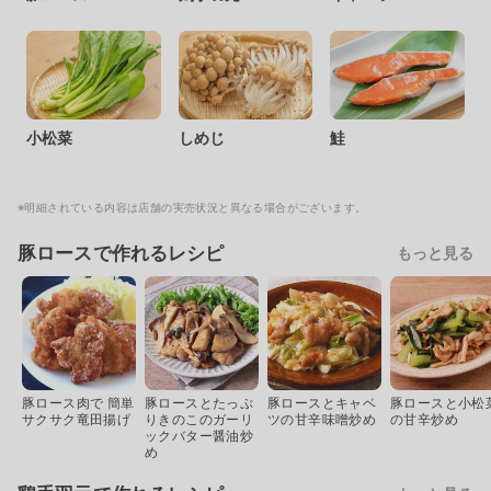
小松菜
しめじ
鮭
※明細されている内容は店舗の実売状況と異なる場合がございます。
豚ロースで作れるレシピ
もっと見る
豚ロース肉で 簡単
豚ロースとたっぷ
豚ロースとキャベ
豚ロースと小松
サクサク竜田揚げ
りきのこのガーリ
ツの甘辛味噌炒め
の甘辛炒め
ックバター醤油炒
め