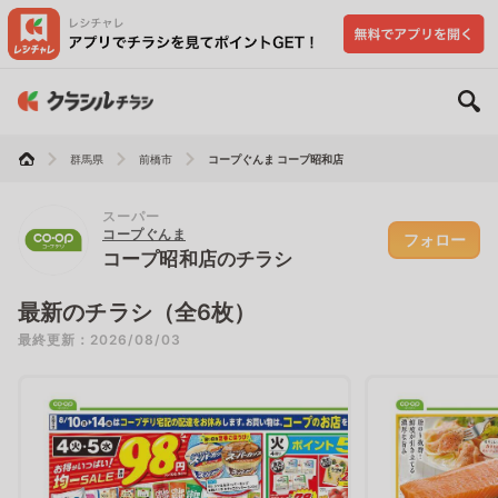
群馬県
前橋市
コープぐんま コープ昭和店
スーパー
コープぐんま
フォロー
コープ昭和店のチラシ
最新のチラシ（全6枚）
最終更新：2026/08/03