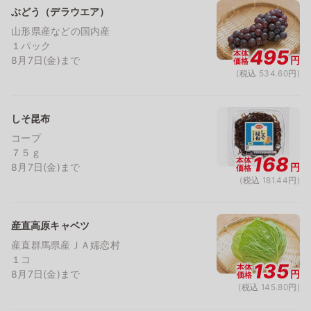
ぶどう（デラウエア）
山形県産などの国内産
１パック
495
本体
8月7日(金)まで
円
価格
(税込 534.60円)
しそ昆布
コープ
７５ｇ
168
本体
8月7日(金)まで
円
価格
(税込 181.44円)
産直高原キャベツ
産直群馬県産ＪＡ嬬恋村
１コ
135
本体
8月7日(金)まで
円
価格
(税込 145.80円)