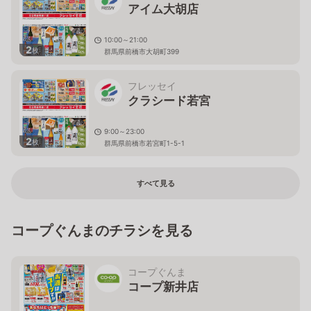
アイム大胡店
10:00～21:00
2
枚
群馬県前橋市大胡町399
フレッセイ
クラシード若宮
9:00～23:00
2
枚
群馬県前橋市若宮町1-5-1
すべて見る
コープぐんまのチラシを見る
コープぐんま
コープ新井店