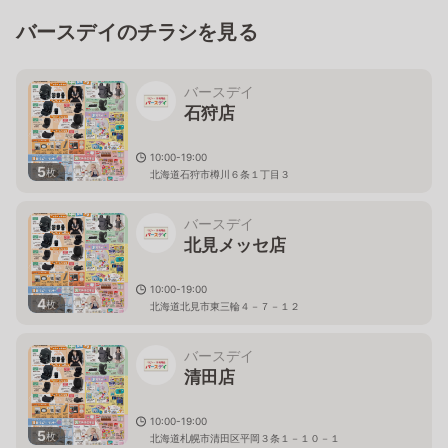
バースデイのチラシを見る
バースデイ
石狩店
10:00-19:00
5
枚
北海道石狩市樽川６条１丁目３
バースデイ
北見メッセ店
10:00-19:00
4
枚
北海道北見市東三輪４－７－１２
バースデイ
清田店
10:00-19:00
5
枚
北海道札幌市清田区平岡３条１－１０－１