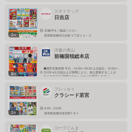
スギドラッグ
日吉店
店舗HPをご確認ください
2
枚
群馬県前橋市日吉町３丁目１４－３
洋服の青山
前橋国領総本店
■通常営業時間 平日：10:00〜19:30 土日祝日：10:00〜
20:00 ※土日祝および期間により、急な変動することが
8
枚
ありますので 詳細はホームページを確認ください
群馬県前橋市国領町二丁目13番45号
フレッセイ
クラシード若宮
9:00～23:00
2
枚
群馬県前橋市若宮町1-5-1
コープぐんま