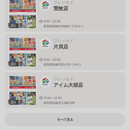
フレッセイ
荒牧店
9:00～22:00
2
枚
群馬県前橋市荒牧町1丁目10-1
フレッセイ
片貝店
9:00～23:00
2
枚
群馬県前橋市西片貝1-314-3
フレッセイ
アイム大胡店
10:00～21:00
2
枚
群馬県前橋市大胡町399
すべて見る