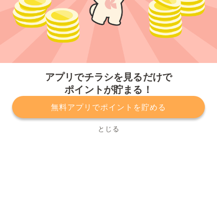
今すぐアプリをダウンロードする
アプリでチラシを見るだけで
ポイントが貯まる！
無料アプリでポイントを貯める
プライバシーポリシー
利用規約
運営会社
サービスに関してのお問い合わせ
チラシ掲載をお考えの方
とじる
Copyright© Kurashiru, Inc. All Rights Reserved.