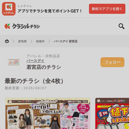
群馬県
前橋市
バースデイ 若宮店
アパレル・衣料品店
バースデイ
フォロー
若宮店のチラシ
最新のチラシ（全4枚）
最終更新：2026/08/07