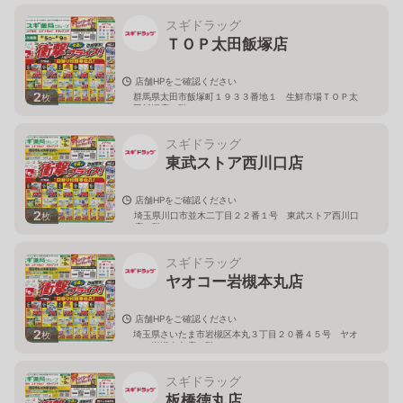
スギドラッグ
ＴＯＰ太田飯塚店
店舗HPをご確認ください
2
群馬県太田市飯塚町１９３３番地１ 生鮮市場ＴＯＰ太
枚
田飯塚店１階
スギドラッグ
東武ストア西川口店
店舗HPをご確認ください
2
埼玉県川口市並木二丁目２２番１号 東武ストア西川口
枚
店２階
スギドラッグ
ヤオコー岩槻本丸店
店舗HPをご確認ください
2
埼玉県さいたま市岩槻区本丸３丁目２０番４５号 ヤオ
枚
コー岩槻本丸店２階
スギドラッグ
板橋徳丸店