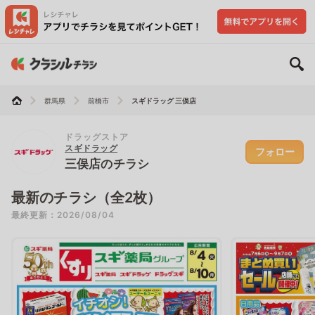
群馬県
前橋市
スギドラッグ 三俣店
ドラッグストア
スギドラッグ
フォロー
三俣店のチラシ
最新のチラシ（全2枚）
最終更新：2026/08/04