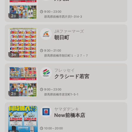
9:00～23:00
2
枚
群馬県前橋市西片貝1-314-3
JAファーマーズ
朝日町
9:30～21:00
3
枚
群馬県前橋市朝日町１－２７－７
フレッセイ
クラシード若宮
9:00～23:00
2
枚
群馬県前橋市若宮町1-5-1
ヤマダデンキ
New前橋本店
10:00～20:00