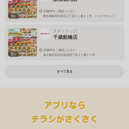
店舗HPをご確認ください
2
東京都板橋区徳丸三丁目４１番２１号 トックマルット
枚
１階
スギドラッグ
千歳船橋店
店舗HPをご確認ください
2
枚
東京都世田谷区経堂四丁目３２番１２号
すべて見る