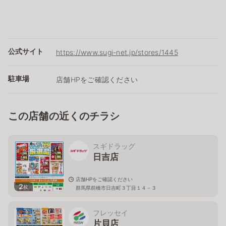
公式サイト
https://www.sugi-net.jp/stores/1445
駐車場
店舗HPをご確認ください
この店舗の近くのチラシ
スギドラッグ
日吉店
店舗HPをご確認ください
2
枚
群馬県前橋市日吉町３丁目１４－３
フレッセイ
片貝店