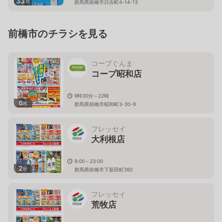
33
枚
群馬県前橋市日吉町4-14-13
前橋市のチラシを見る
コープぐんま
コープ昭和店
9時30分～22時
6
枚
群馬県前橋市昭和町3-30-9
フレッセイ
大利根店
9:00～23:00
2
枚
群馬県前橋市下新田町392
フレッセイ
荒牧店