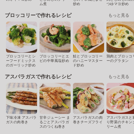
ム煮
炒め
つゆマヨ炒め
ブロッコリーで作れるレシピ
もっと見る
ブロッコリーとシ
ブロッコリーとエ
鮭とブロッコリー
鶏肉とブロッコ
ーフードミックス
ビの中華風塩炒め
のハニーマスター
ーのグラタン
のガーリック炒め
ド炒め
アスパラガスで作れるレシピ
もっと見る
下味冷凍 アスパラ
甘辛ジューシー ま
アスパラガスの肉
アスパラガスと
ガスの肉巻き
るごとアスパラガ
巻きチーズフライ
り野菜のチキン
スのつくね巻き
リーム煮