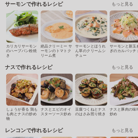
サーモンで作れるレシピ
もっと見る
カリカリサーモン
絶品クリーミー サ
サーモンとほうれ
サーモンと新玉
のハーブパン粉焼
ーモンのトマトク
ん草のクリームシ
ぎのカルパッチ
き
リーム煮
チュー
ナスで作れるレシピ
もっと見る
しょうが香る 鶏も
ナスとエビのオイ
豆腐つくねとナス
ナスと豚肉の味
も肉とナスの炒め
スターソース炒め
のはさみ照り焼き
炒め
物
レンコンで作れるレシピ
もっと見る