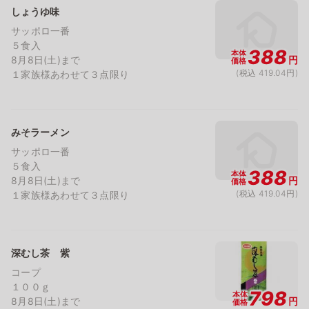
しょうゆ味
サッポロ一番
５食入
388
本体
8月8日(土)まで
円
価格
(税込 419.04円)
１家族様あわせて３点限り
みそラーメン
サッポロ一番
５食入
388
本体
8月8日(土)まで
円
価格
(税込 419.04円)
１家族様あわせて３点限り
深むし茶 紫
コープ
１００ｇ
798
本体
8月8日(土)まで
円
価格