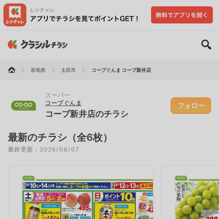
群馬県
太田市
コープぐんま コープ新井店
スーパー
コープぐんま
フォロー
コープ新井店のチラシ
最新のチラシ（全6枚）
最終更新：2026/08/07