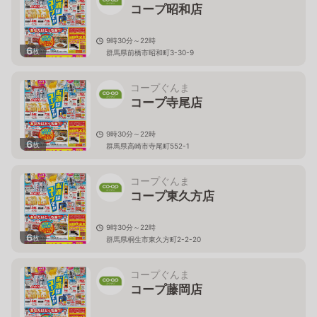
コープ昭和店
9時30分～22時
6
枚
群馬県前橋市昭和町3-30-9
コープぐんま
コープ寺尾店
9時30分～22時
6
枚
群馬県高崎市寺尾町552-1
コープぐんま
コープ東久方店
9時30分～22時
6
枚
群馬県桐生市東久方町2-2-20
コープぐんま
コープ藤岡店