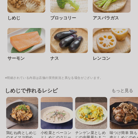
しめじ
ブロッコリー
アスパラガス
サーモン
ナス
レンコン
※明細されている内容は店舗の実売状況と異なる場合がございます。
しめじで作れるレシピ
もっと見る
鶏むね肉としめじ
小松菜とベーコン
チンゲン菜としめ
味つけ簡単 鶏も
のオイマヨ炒め
としめじのクリー
じの中華風たまご
肉としめじのめ