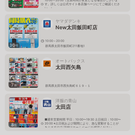
10:00～20:00（営業時間が変更となる場合がございま
す。詳しくは公式サイト各店舗ページにてご確認くださ
7
枚
い。）
群馬県太田市新井町514-5
ヤマダデンキ
New太田飯田町店
10:00～20:00
30
枚
群馬県太田市飯田町211番地1
オートバックス
太田西矢島
7
枚
群馬県太田市西矢島町６１９－１
洋服の青山
太田店
■通常営業時間 平日：10:00〜19:30 土日祝日：10:00〜
20:00 ※土日祝および期間により、急な変動することが
8
枚
ありますので 詳細はホームページを確認ください
群馬県太田市西本町55番30号