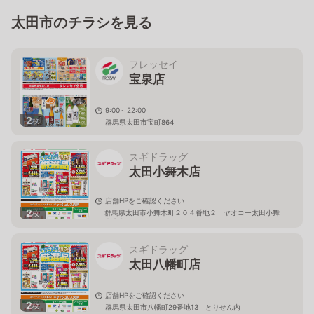
太田市のチラシを見る
フレッセイ
宝泉店
9:00～22:00
2
枚
群馬県太田市宝町864
スギドラッグ
太田小舞木店
店舗HPをご確認ください
2
群馬県太田市小舞木町２０４番地２ ヤオコー太田小舞
枚
木店内
スギドラッグ
太田八幡町店
店舗HPをご確認ください
2
枚
群馬県太田市八幡町29番地13 とりせん内