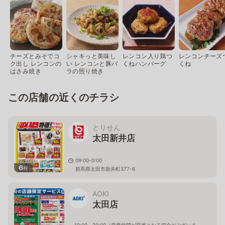
チーズとみそでコ
シャキっと美味し
レンコン入り鶏つ
レンコンチーズ
ク出し レンコンの
い レンコンと豚バ
くねハンバーグ
くね
はさみ焼き
ラの照り焼き
この店舗の近くのチラシ
とりせん
太田新井店
09:00-0:00
6
枚
群馬県太田市新井町377-6
AOKI
太田店