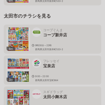
6
枚
群馬県太田市新井町533-2
太田市のチラシを見る
コープぐんま
コープ新井店
9時30分～22時
6
枚
群馬県太田市新井町533-2
フレッセイ
宝泉店
9:00～22:00
3
枚
群馬県太田市宝町864
スギドラッグ
太田小舞木店