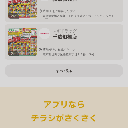
店舗HPをご確認ください
2
東京都板橋区徳丸三丁目４１番２１号 トックマルット
枚
１階
スギドラッグ
千歳船橋店
店舗HPをご確認ください
2
枚
東京都世田谷区経堂四丁目３２番１２号
すべて見る