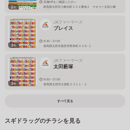
店舗HPをご確認ください
2
群馬県太田市小舞木町２０４番地２ ヤオコー太田小舞
枚
木店内
JAファーマーズ
ブレイス
9:30～21:00
3
枚
群馬県太田市新田市野井町４３８-１
JAファーマーズ
太田藪塚
9:30～21:00
3
枚
群馬県太田市大原町２３１１－１
すべて見る
スギドラッグのチラシを見る