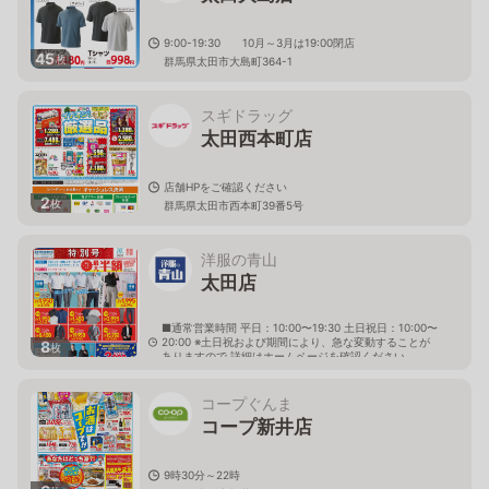
9:00-19:30 10月～3月は19:00閉店
45
枚
群馬県太田市大島町364-1
スギドラッグ
太田西本町店
店舗HPをご確認ください
2
枚
群馬県太田市西本町39番5号
洋服の青山
太田店
■通常営業時間 平日：10:00〜19:30 土日祝日：10:00〜
20:00 ※土日祝および期間により、急な変動することが
8
枚
ありますので 詳細はホームページを確認ください
群馬県太田市西本町55番30号
コープぐんま
コープ新井店
9時30分～22時