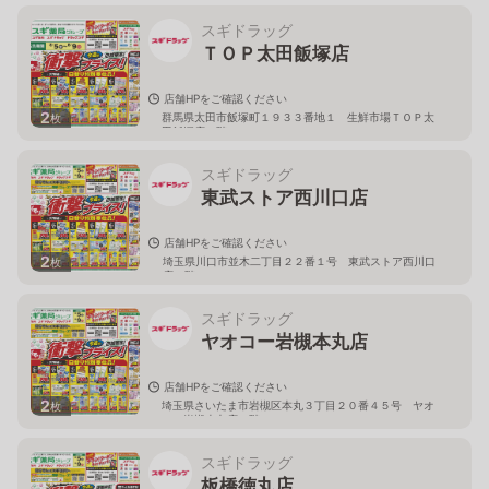
スギドラッグ
ＴＯＰ太田飯塚店
店舗HPをご確認ください
2
群馬県太田市飯塚町１９３３番地１ 生鮮市場ＴＯＰ太
枚
田飯塚店１階
スギドラッグ
東武ストア西川口店
店舗HPをご確認ください
2
埼玉県川口市並木二丁目２２番１号 東武ストア西川口
枚
店２階
スギドラッグ
ヤオコー岩槻本丸店
店舗HPをご確認ください
2
埼玉県さいたま市岩槻区本丸３丁目２０番４５号 ヤオ
枚
コー岩槻本丸店２階
スギドラッグ
板橋徳丸店