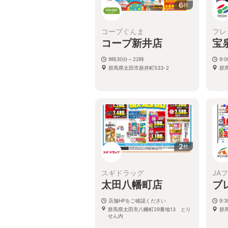
6
枚
コープぐんま
フレ
コープ新井店
宝
9時30分～22時
9:
群馬県太田市新井町533-2
群
2
枚
スギドラッグ
JA
太田八幡町店
ブ
店舗HPをご確認ください
9:
群馬県太田市八幡町29番地13 とり
群
せん内