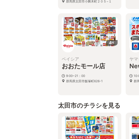
群馬県太田市小舞木町２０５−１
4
枚
ベイシア
ヤマ
おおたモール店
N
9:00~21：00
10
群馬県太田市飯塚町626-1
群
太田市のチラシを見る