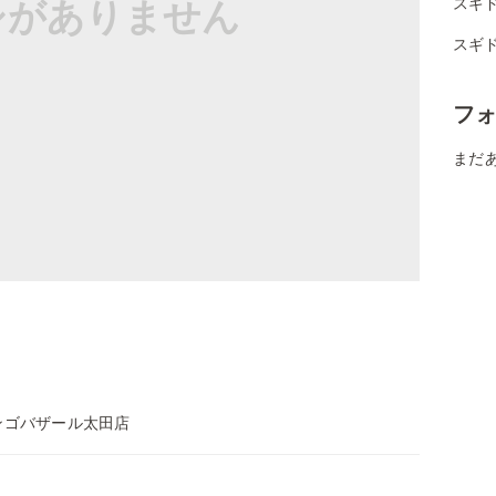
シがありません
スギ
スギ
フ
まだ
ンゴバザール太田店