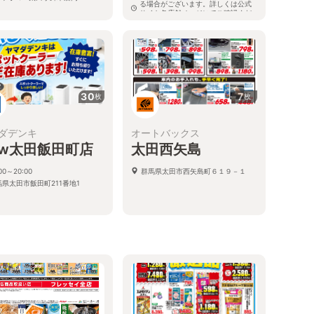
る場合がございます。詳しくは公式
サイト各店舗ページにてご確認くだ
さい。）
群馬県太田市飯塚町658-1
30
7
枚
枚
ダデンキ
オートバックス
ew太田飯田町店
太田西矢島
:00～20:00
群馬県太田市西矢島町６１９－１
馬県太田市飯田町211番地1