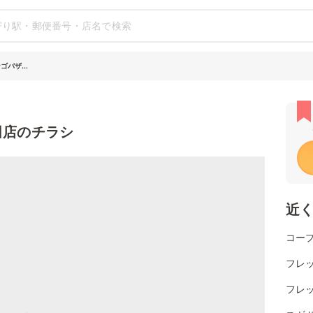
バザ...
田店のチラシ
近
コー
フレッ
フレ