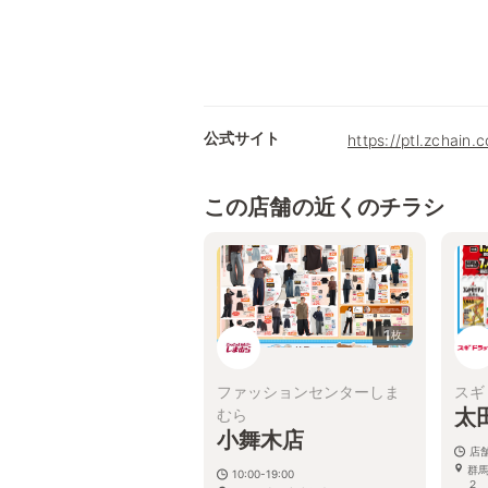
公式サイト
https://ptl.zchain.
この店舗の近くのチラシ
1
枚
ファッションセンターしま
スギ
太
むら
小舞木店
店
群
10:00-19:00
２