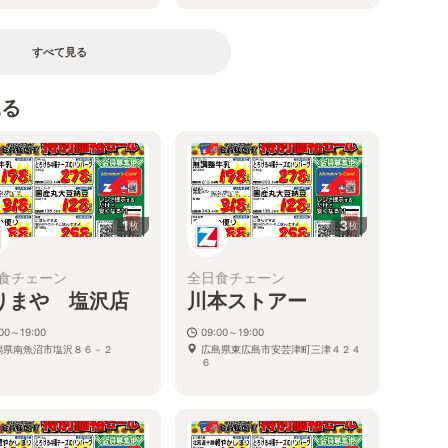
すべて見る
見る
1
3
枚
枚
食チェーン
全日食チェーン
りまや 塩沢店
川本ストアー
:00～19:00
09:00～19:00
潟県南魚沼市塩沢８６－２
広島県東広島市安芸津町三津４２４
６