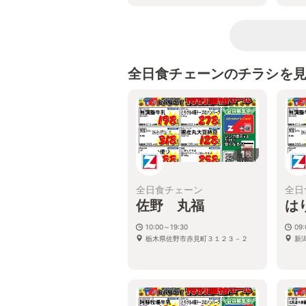
全日食チェーンのチラシを
1
枚
全日食チェーン
全日
佐野 丸福
は
10:00～19:30
09
栃木県佐野市赤見町３１２３－２
新