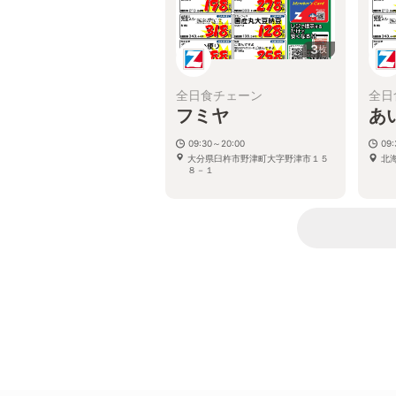
3
枚
全日食チェーン
全日
フミヤ
あ
09:30～20:00
09:
大分県臼杵市野津町大字野津市１５
北
８－１