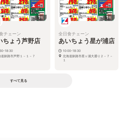
1
1
枚
枚
食チェーン
全日食チェーン
いちょう芦野店
あいちょう星が浦店
30-18:30
10:00-18:30
海道釧路市芦野１－１－７
北海道釧路市星ヶ浦大通り２－７－
１
すべて見る