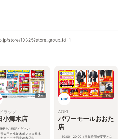
co.jp/store/10325?store_group_id=1
2
7
枚
枚
ドラッグ
AOKI
田小舞木店
パワーモールおおた
店
舗HPをご確認ください
馬県太田市小舞木町２０４番地
10:00～20:00（営業時間が変更とな
 ヤオコー太田小舞木店内