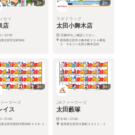
2
2
枚
枚
ッセイ
スギドラッグ
泉店
太田小舞木店
00～22:00
店舗HPをご確認ください
馬県太田市宝町864
群馬県太田市小舞木町２０４番地
２ ヤオコー太田小舞木店内
3
3
枚
枚
ファーマーズ
JAファーマーズ
レイス
太田藪塚
30～21:00
9:30～21:00
馬県太田市新田市野井町４３８-１
群馬県太田市大原町２３１１－１