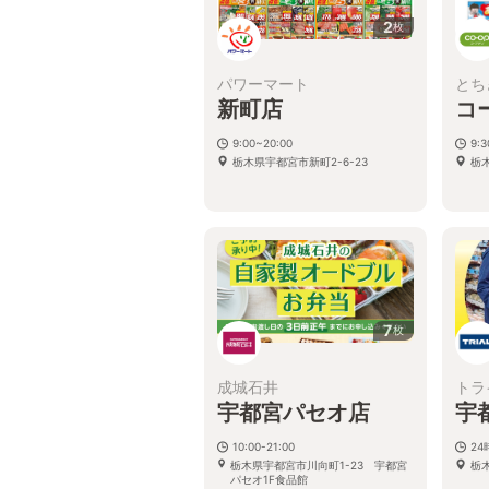
2
枚
パワーマート
とち
新町店
コ
9:00~20:00
9:
栃木県宇都宮市新町2-6-23
栃木
7
枚
成城石井
トラ
宇都宮パセオ店
宇
10:00-21:00
2
栃木県宇都宮市川向町1-23 宇都宮
栃
パセオ1F食品館