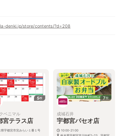
a-denki.jp/store/contents/?d=208
5
7
枚
枚
クベニマル
成城石井
都宮テラス店
宇都宮パセオ店
木県宇都宮市宮みらい１番１号
10:00-21:00
栃木県宇都宮市川向町1-23 宇都宮