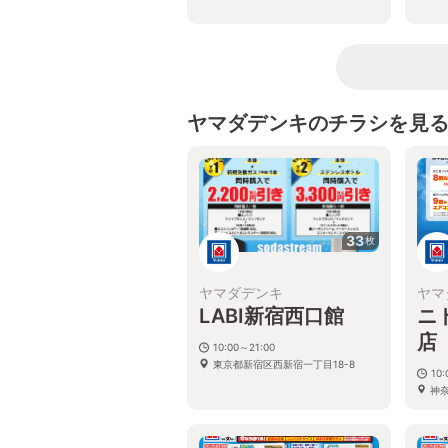
ヤマダデンキのチラシを見
33
枚
ヤマダデンキ
ヤマ
LABI新宿西口館
ニ
店
10:00～21:00
東京都新宿区西新宿一丁目18-8
10:
神
番1