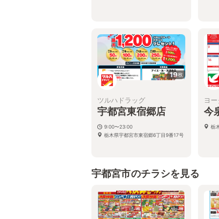
19
枚
ツルハドラッグ
ヨー
宇都宮東宿郷店
今
9:00〜23:00
栃
栃木県宇都宮市東宿郷6丁目9番17号
宇都宮市のチラシを見る