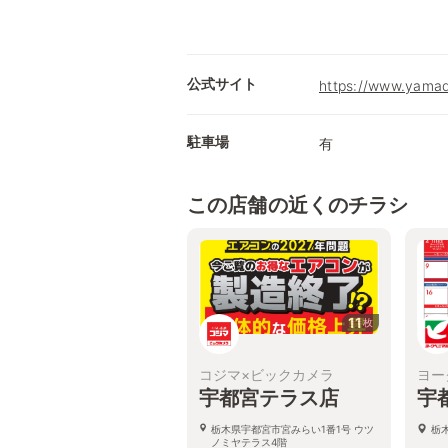
公式サイト
https://www.yamad
駐車場
有
この店舗の近くのチラシ
11
枚
コジマ×ビックカメラ
ヨー
宇都宮テラス店
宇
栃木県宇都宮市宮みらい1番1号 ウツ
栃
ノミヤテラス4階