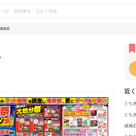
都宮本店
シ
近
とち
とち
成城