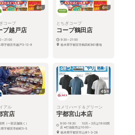
6
6
枚
枚
ぎコープ
とちぎコープ
ープ越戸店
コープ鶴田店
30～21:00
9:30～21:00
県宇都宮市越戸3-12-9
栃木県宇都宮市鶴田町861番地
8
45
枚
枚
イアル
コメリハード＆グリーン
都宮店
宇都宮山本店
4時間（一部店舗除く）
9:00-19:30 10月～3月は19:00閉
店 ※灯油販売は10:00～
木県宇都宮市睦町5-5
栃木県宇都宮市山本1-3-28