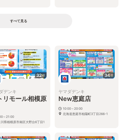
すべて見る
る
32
34
枚
枚
ダデンキ
ヤマダデンキ
トリモール相模原
New恵庭店
10:00～20:00
北海道恵庭市柏陽町3丁目266-1
00～21:00
奈川県相模原市南区大野台6丁目1
号