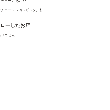
食チェーン あさや
食チェーン ショッピング川村
ォローしたお店
ありません