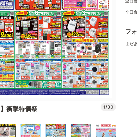
全日
全日
フ
まだ
1/30
機】衝撃特価祭