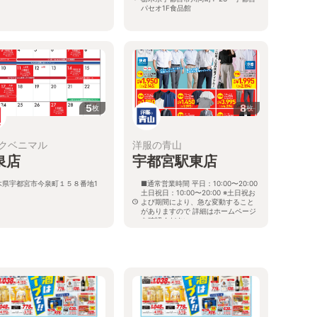
パセオ1F食品館
5
8
枚
枚
クベニマル
洋服の青山
泉店
宇都宮駅東店
木県宇都宮市今泉町１５８番地1
■通常営業時間 平日：10:00〜20:00
土日祝日：10:00〜20:00 ※土日祝お
よび期間により、急な変動すること
がありますので 詳細はホームページ
を確認ください
栃木県宇都宮市元今泉六丁目7番1号