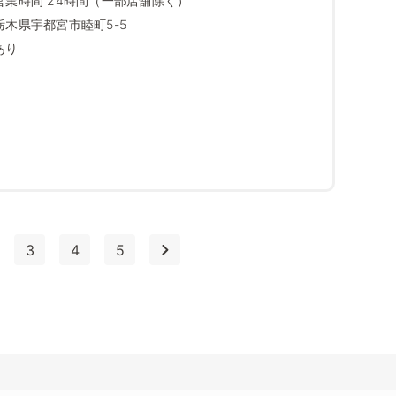
営業時間 24時間（一部店舗除く）
栃木県宇都宮市睦町5-5
あり
3
4
5