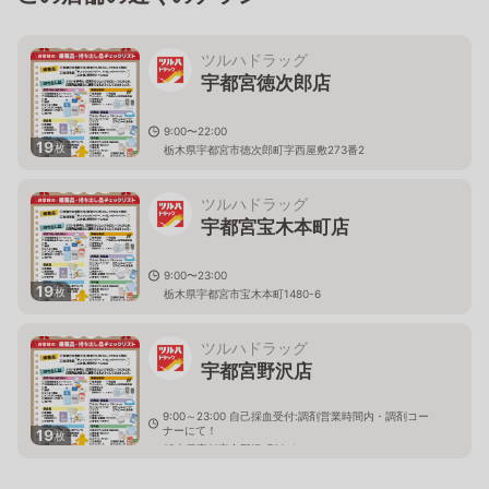
ツルハドラッグ
宇都宮徳次郎店
9:00〜22:00
19
枚
栃木県宇都宮市徳次郎町字西屋敷273番2
ツルハドラッグ
宇都宮宝木本町店
9:00〜23:00
19
枚
栃木県宇都宮市宝木本町1480-6
ツルハドラッグ
宇都宮野沢店
9:00～23:00 自己採血受付:調剤営業時間内・調剤コー
ナーにて！
19
枚
栃木県宇都宮市野沢町53-1