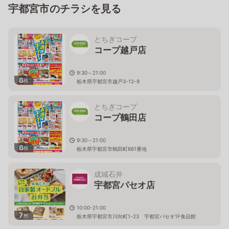
宇都宮市のチラシを見る
とちぎコープ
コープ越戸店
9:30～21:00
6
枚
栃木県宇都宮市越戸3-12-9
とちぎコープ
コープ鶴田店
9:30～21:00
6
枚
栃木県宇都宮市鶴田町861番地
成城石井
宇都宮パセオ店
10:00-21:00
7
枚
栃木県宇都宮市川向町1-23 宇都宮パセオ1F食品館