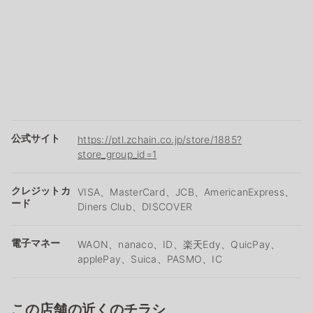
公式サイト
https://ptl.zchain.co.jp/store/1885?
store_group_id=1
クレジットカ
VISA、MasterCard、JCB、AmericanExpress、
ード
Diners Club、DISCOVER
電子マネー
WAON、nanaco、ID、楽天Edy、QuicPay、
applePay、Suica、PASMO、IC
この店舗の近くのチラシ