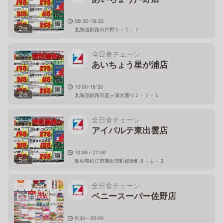
09:30-18:30
2
枚
北海道釧路市芦野１－１－７
全日食チェーン
あいちょう星が浦店
10:00-18:30
2
枚
北海道釧路市星ヶ浦大通り２－７－１
全日食チェーン
アイパルテ東出雲店
10:00～21:00
5
枚
島根県松江市東出雲町錦新町８－１－３
全日食チェーン
ベニースーパー佐野店
9:30～20:00