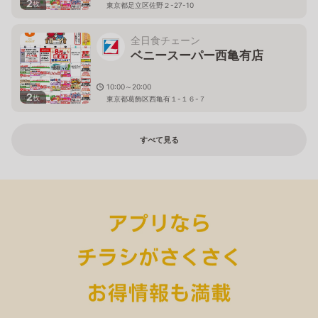
2
枚
東京都足立区佐野２-27-10
全日食チェーン
ベニースーパー西亀有店
10:00～20:00
2
枚
東京都葛飾区西亀有１-１６-７
すべて見る