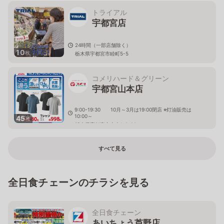
トライアル
宇都宮店
24時間（一部店舗除く）
10
枚
栃木県宇都宮市睦町5-5
コメリハード＆グリーン
宇都宮山本店
9:00-19:30 10月～3月は19:00閉店 ※灯油販売は
10:00～
45
枚
栃木県宇都宮市山本1-3-28
すべて見る
全日食チェーンのチラシを見る
全日食チェーン
あいちょう芦野店