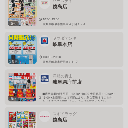
バースデイ
鏡島店
10:00-19:00
5
枚
岐阜県岐阜市鏡島南４丁目１－４
ヤマダデンキ
岐阜本店
10:00～20:00
30
枚
岐阜県岐阜市薮田南4-11-7
洋服の青山
岐阜県庁前店
■通常営業時間 平日：10:30〜19:30 土日祝日：10:00〜
19:00 ※土日祝および期間により、急な変動することが
8
枚
ありますので 詳細はホームページを確認ください
岐阜県岐阜市薮田南四丁目1番1号
スギドラッグ
鏡島店