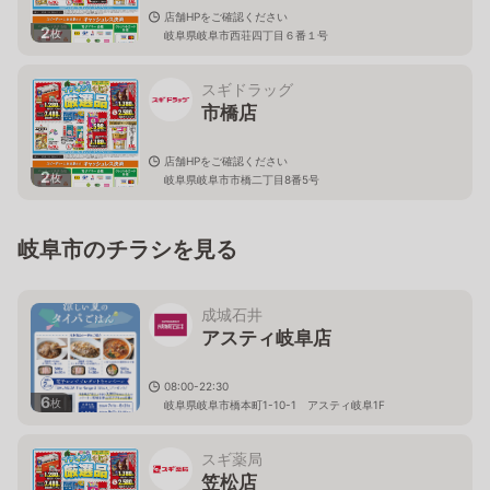
店舗HPをご確認ください
2
枚
岐阜県岐阜市西荘四丁目６番１号
スギドラッグ
市橋店
店舗HPをご確認ください
2
枚
岐阜県岐阜市市橋二丁目8番5号
岐阜市のチラシを見る
成城石井
アスティ岐阜店
08:00-22:30
6
枚
岐阜県岐阜市橋本町1-10-1 アスティ岐阜1F
スギ薬局
笠松店