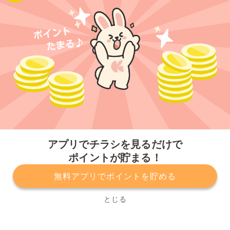
今すぐアプリをダウンロードする
アプリでチラシを見るだけで
ポイントが貯まる！
無料アプリでポイントを貯める
プライバシーポリシー
利用規約
運営会社
サービスに関してのお問い合わせ
チラシ掲載をお考えの方
とじる
Copyright© Kurashiru, Inc. All Rights Reserved.