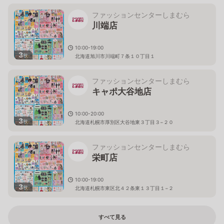
ファッションセンターしまむら
川端店
10:00-19:00
3
枚
北海道旭川市川端町７条１０丁目１
ファッションセンターしまむら
キャポ大谷地店
10:00-20:00
3
枚
北海道札幌市厚別区大谷地東３丁目３−２０
ファッションセンターしまむら
栄町店
10:00-19:00
3
枚
北海道札幌市東区北４２条東１３丁目１−２
すべて見る