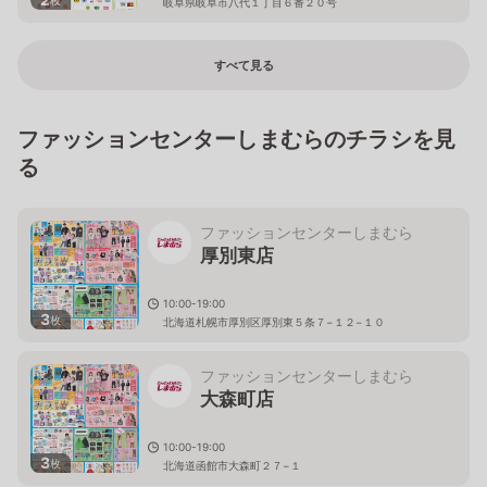
岐阜県岐阜市八代１丁目６番２０号
すべて見る
ファッションセンターしまむらのチラシを見
る
ファッションセンターしまむら
厚別東店
10:00-19:00
3
枚
北海道札幌市厚別区厚別東５条７−１２−１０
ファッションセンターしまむら
大森町店
10:00-19:00
3
枚
北海道函館市大森町２７−１