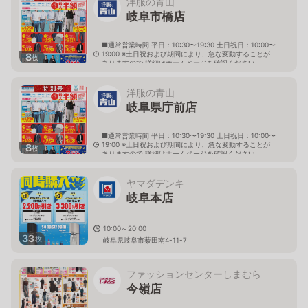
洋服の青山
岐阜市橋店
■通常営業時間 平日：10:30〜19:30 土日祝日：10:00〜
19:00 ※土日祝および期間により、急な変動することが
8
枚
ありますので 詳細はホームページを確認ください
岐阜県岐阜市市橋一丁目14番20号
洋服の青山
岐阜県庁前店
■通常営業時間 平日：10:30〜19:30 土日祝日：10:00〜
19:00 ※土日祝および期間により、急な変動することが
8
枚
ありますので 詳細はホームページを確認ください
岐阜県岐阜市薮田南四丁目1番1号
ヤマダデンキ
岐阜本店
10:00～20:00
33
枚
岐阜県岐阜市薮田南4-11-7
ファッションセンターしまむら
今嶺店