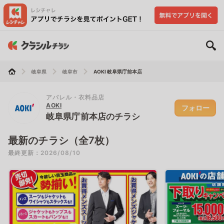
岐阜県
岐阜市
AOKI 岐阜県庁前本店
アパレル・衣料品店
AOKI
フォロー
岐阜県庁前本店のチラシ
最新のチラシ（全7枚）
最終更新：2026/08/10