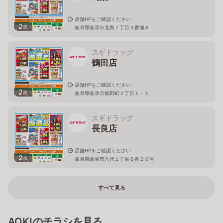
店舗HPをご確認ください
2
枚
岐阜県岐阜市北島７丁目３番地８
スギドラッグ
鶴田店
店舗HPをご確認ください
2
枚
岐阜県岐阜市鶴田町２丁目１－１
スギドラッグ
長良店
店舗HPをご確認ください
2
枚
岐阜県岐阜市八代１丁目６番２０号
すべて見る
AOKIのチラシを見る