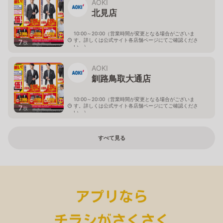
AOKI
北見店
10:00～20:00（営業時間が変更となる場合がございま
す。詳しくは公式サイト各店舗ページにてご確認くださ
7
枚
い。）
北海道北見市中央三輪2-403-2
AOKI
釧路鳥取大通店
10:00～20:00（営業時間が変更となる場合がございま
す。詳しくは公式サイト各店舗ページにてご確認くださ
7
枚
い。）
北海道釧路市鳥取大通2-6-13 アクロスプラザ鳥取大通
すべて見る