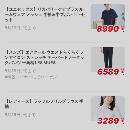
【ユニセックス】リカバリーケアプラス ル
ームウェア メッシュ 半袖＆半ズボン 上下セ
ット
8990
税込
8月16日(日)まで
円
【メンズ】エアクール ウエストらくらく ノ
ンアイロン ストレッチ テーパードノータッ
クパンツ 千鳥柄 LES MUES
6589
税込
8月16日(日)まで
円
※特設コーナーにてバーゲン...
【レディース】ラッフルフリルブラウス 半
袖
8月16日(日)まで
3289
税込
円