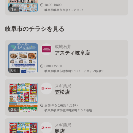
10:00-19:00
1
枚
岐阜県岐阜市今嶺１−２９−１
岐阜市のチラシを見る
成城石井
アスティ岐阜店
08:00-22:30
6
枚
岐阜県岐阜市橋本町1-10-1 アスティ岐阜1F
スギ薬局
笠松店
店舗HPをご確認ください
2
枚
岐阜県岐阜市柳津町栄町２０２番地
スギ薬局
島店