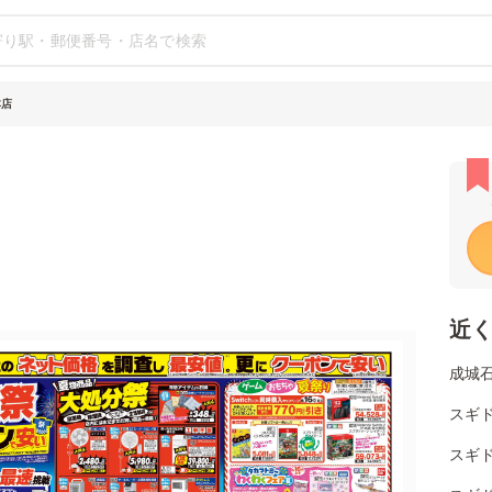
本店
近
成城
スギド
スギ