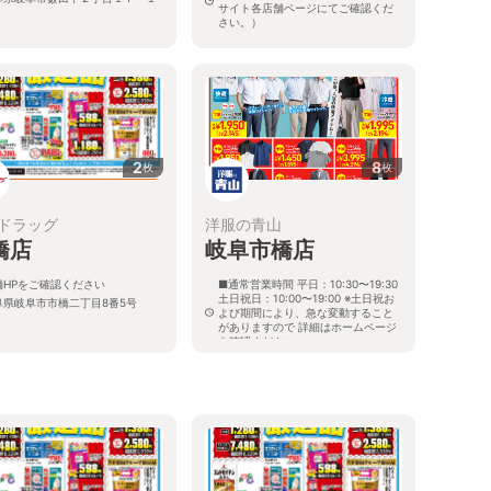
サイト各店舗ページにてご確認くだ
さい。）
岐阜県岐阜市薮田東1-1-8
2
8
枚
枚
ドラッグ
洋服の青山
橋店
岐阜市橋店
舗HPをご確認ください
■通常営業時間 平日：10:30〜19:30
土日祝日：10:00〜19:00 ※土日祝お
阜県岐阜市市橋二丁目8番5号
よび期間により、急な変動すること
がありますので 詳細はホームページ
を確認ください
岐阜県岐阜市市橋一丁目14番20号