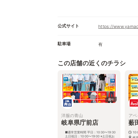
公式サイト
https://www.yamad
駐車場
有
この店舗の近くのチラシ
8
枚
洋服の青山
アベ
岐阜県庁前店
薮
■通常営業時間 平日：10:30〜19:30
10:
土日祝日：10:00〜19:00 ※土日祝お
岐