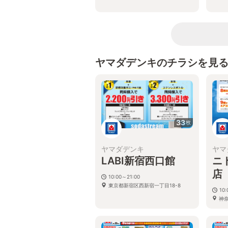
ヤマダデンキのチラシを見
33
枚
ヤマダデンキ
ヤマ
LABI新宿西口館
ニ
店
10:00～21:00
東京都新宿区西新宿一丁目18-8
10:
神
番1