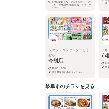
よび期間により、急な変動すること
２
がありますので 詳細はホームページ
を確認ください
岐阜県岐阜市薮田南四丁目1番1号
2
枚
ファッションセンターしま
スギ
市
むら
今嶺店
店
岐
10:00-19:00
岐阜県岐阜市今嶺１−２９−１
岐阜市のチラシを見る