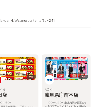
a-denki.jp/store/contents/?d=241
2
7
枚
枚
イル
AOKI
田店
岐阜県庁前本店
00～19:00
10:00～20:00（営業時間が変更とな
る場合がございます。詳しくは公式
阜県岐阜市薮田中２丁目１７－１