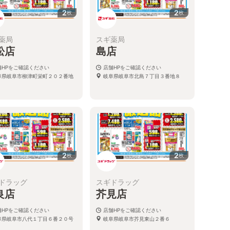
2
2
枚
枚
薬局
スギ薬局
松店
島店
舗HPをご確認ください
店舗HPをご確認ください
阜県岐阜市柳津町栄町２０２番地
岐阜県岐阜市北島７丁目３番地８
2
2
枚
枚
ドラッグ
スギドラッグ
良店
芥見店
舗HPをご確認ください
店舗HPをご確認ください
阜県岐阜市八代１丁目６番２０号
岐阜県岐阜市芥見東山２番６