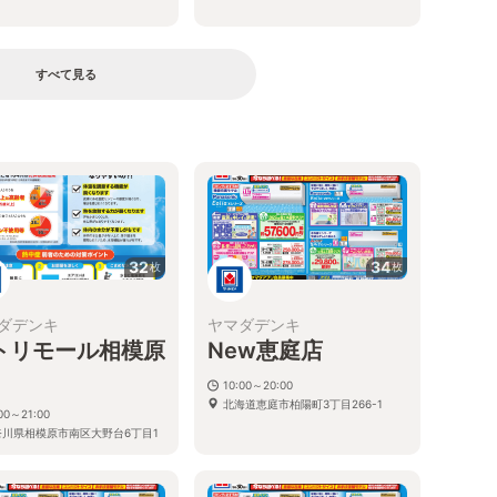
すべて見る
る
32
34
枚
枚
ダデンキ
ヤマダデンキ
トリモール相模原
New恵庭店
10:00～20:00
北海道恵庭市柏陽町3丁目266-1
00～21:00
奈川県相模原市南区大野台6丁目1
号