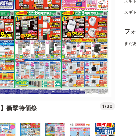
スギド
スギ
フ
まだ
1/30
機】衝撃特価祭