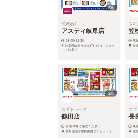
6
枚
成城石井
スギ
アスティ岐阜店
笠
08:00-22:30
店
岐阜県岐阜市橋本町1-10-1 アステ
岐
ィ岐阜1F
2
枚
スギドラッグ
スギ
鶴田店
長
店舗HPをご確認ください
店
岐阜県岐阜市鶴田町２丁目１－１
岐