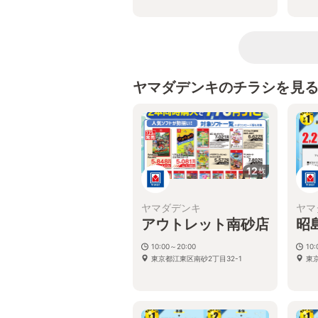
ヤマダデンキのチラシを見
12
枚
ヤマダデンキ
ヤマ
アウトレット南砂店
昭
10:00～20:00
10
東京都江東区南砂2丁目32-1
東