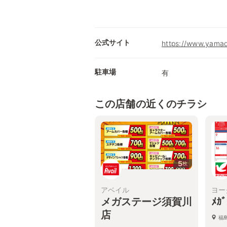
公式サイト
https://www.yamad
駐車場
有
この店舗の近くのチラシ
5
枚
アベイル
ヨー
メガステージ須賀川
ﾒｶ
店
福