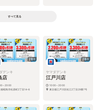
すべて見る
る
28
28
枚
枚
ダデンキ
ヤマダデンキ
島店
江戸川店
:00～20:00
10:00～20:00
京都昭島市松原町2丁目14-6
東京都江戸川区松江2丁目29番7号