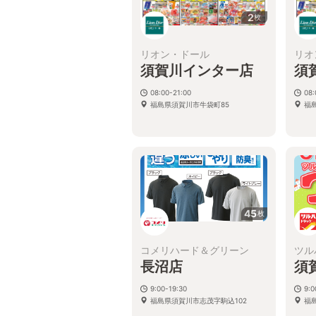
2
枚
リオン・ドール
リオ
須賀川インター店
須
08:00-21:00
08:
福島県須賀川市牛袋町85
福
45
枚
コメリハード＆グリーン
ツル
長沼店
須
9:00-19:30
9:
福島県須賀川市志茂字駒込102
福