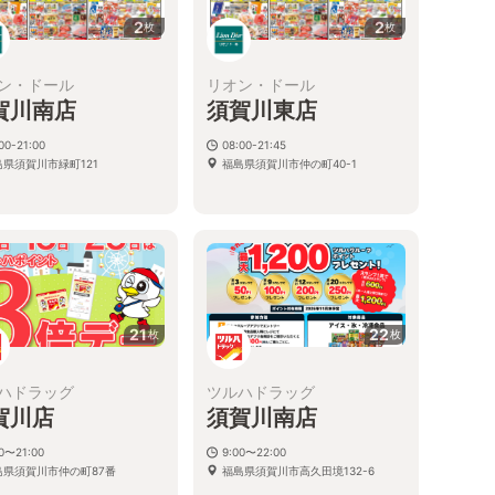
2
2
枚
枚
ン・ドール
リオン・ドール
賀川南店
須賀川東店
00-21:00
08:00-21:45
島県須賀川市緑町121
福島県須賀川市仲の町40-1
21
22
枚
枚
ハドラッグ
ツルハドラッグ
賀川店
須賀川南店
00〜21:00
9:00〜22:00
島県須賀川市仲の町87番
福島県須賀川市高久田境132-6