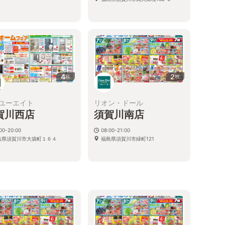
4
2
枚
枚
ユーエイト
リオン・ドール
賀川西店
須賀川南店
00-20:00
08:00-21:00
島県須賀川市大袋町１６４
福島県須賀川市緑町121