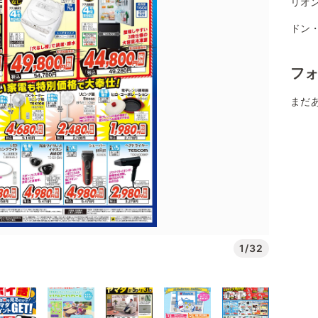
リオ
ドン
フ
まだ
1/32