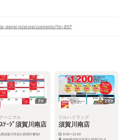
a-denki.jp/store/contents/?d=857
7
22
枚
枚
クベニマル
ツルハドラッグ
ﾞｽﾃｰｼﾞ須賀川南店
須賀川南店
島県須賀川市高久田境91番地1
9:00〜22:00
福島県須賀川市高久田境132-6