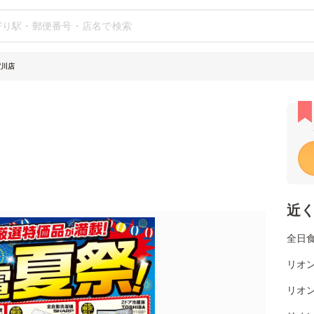
賀川店
近
全日
リオ
リオ