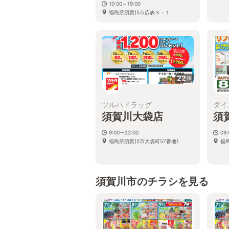
10:00～19:00
福島県須賀川市広表３－１
22
枚
ツルハドラッグ
ダイ
須賀川大袋店
須
9:00〜22:00
09:
福島県須賀川市大袋町57番地1
福
須賀川市のチラシを見る