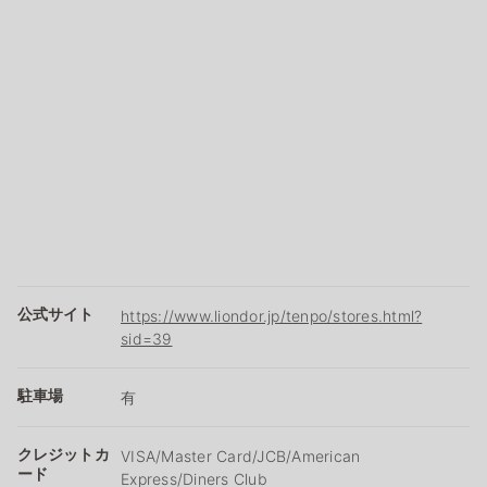
公式サイト
https://www.liondor.jp/tenpo/stores.html?
sid=39
駐車場
有
クレジットカ
VISA/Master Card/JCB/American
ード
Express/Diners Club