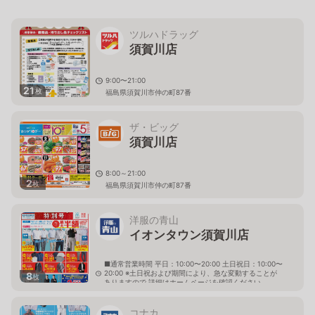
ツルハドラッグ
須賀川店
9:00〜21:00
21
枚
福島県須賀川市仲の町87番
ザ・ビッグ
須賀川店
8:00～21:00
2
枚
福島県須賀川市仲の町87番
洋服の青山
イオンタウン須賀川店
■通常営業時間 平日：10:00〜20:00 土日祝日：10:00〜
20:00 ※土日祝および期間により、急な変動することが
8
枚
ありますので 詳細はホームページを確認ください
福島県須賀川市字古河142番1
コナカ