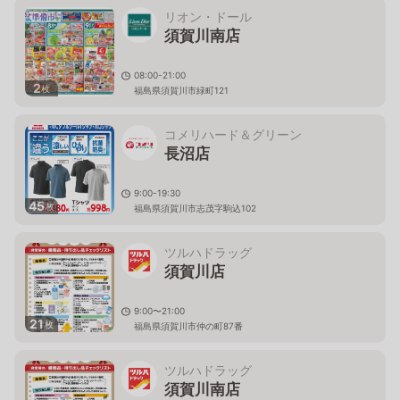
リオン・ドール
須賀川南店
08:00-21:00
2
枚
福島県須賀川市緑町121
コメリハード＆グリーン
長沼店
9:00-19:30
45
枚
福島県須賀川市志茂字駒込102
ツルハドラッグ
須賀川店
9:00〜21:00
21
枚
福島県須賀川市仲の町87番
ツルハドラッグ
須賀川南店