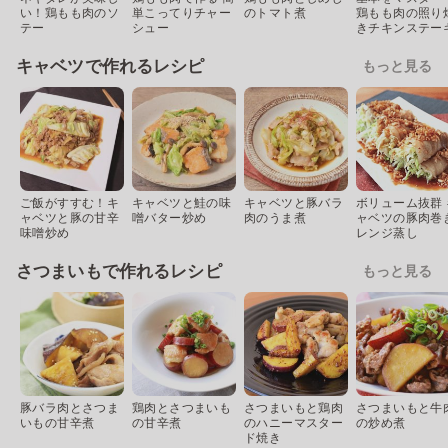
い！鶏もも肉のソ
単こってりチャー
のトマト煮
鶏もも肉の照り
テー
シュー
きチキンステー
キャベツで作れるレシピ
もっと見る
ご飯がすすむ！キ
キャベツと鮭の味
キャベツと豚バラ
ボリューム抜群 
ャベツと豚の甘辛
噌バター炒め
肉のうま煮
ャベツの豚肉巻
味噌炒め
レンジ蒸し
さつまいもで作れるレシピ
もっと見る
豚バラ肉とさつま
鶏肉とさつまいも
さつまいもと鶏肉
さつまいもと牛
いもの甘辛煮
の甘辛煮
のハニーマスター
の炒め煮
ド焼き