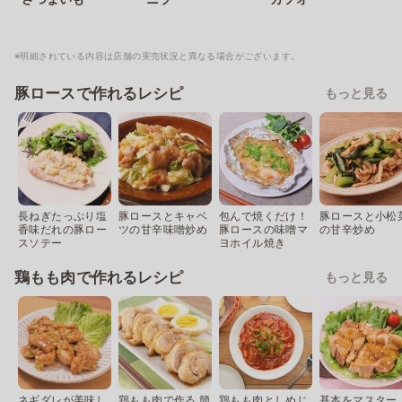
※明細されている内容は店舗の実売状況と異なる場合がございます。
豚ロースで作れるレシピ
もっと見る
長ねぎたっぷり塩
豚ロースとキャベ
包んで焼くだけ！
豚ロースと小松
香味だれの豚ロー
ツの甘辛味噌炒め
豚ロースの味噌マ
の甘辛炒め
スソテー
ヨホイル焼き
鶏もも肉で作れるレシピ
もっと見る
ネギダレが美味し
鶏もも肉で作る 簡
鶏もも肉としめじ
基本をマスター