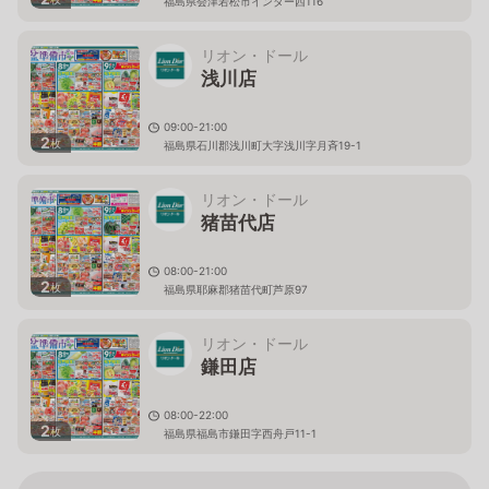
福島県会津若松市インター西116
リオン・ドール
浅川店
09:00-21:00
2
枚
福島県石川郡浅川町大字浅川字月斉19-1
リオン・ドール
猪苗代店
08:00-21:00
2
枚
福島県耶麻郡猪苗代町芦原97
リオン・ドール
鎌田店
08:00-22:00
2
枚
福島県福島市鎌田字西舟戸11-1