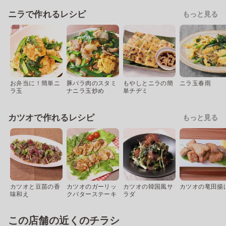
ニラで作れるレシピ
もっと見る
お弁当に！簡単ニ
豚バラ肉のスタミ
もやしとニラの簡
ニラ玉春雨
ラ玉
ナニラ玉炒め
単チヂミ
カツオで作れるレシピ
もっと見る
カツオと豆苗の香
カツオのガーリッ
カツオの韓国風サ
カツオの竜田揚
味和え
クバターステーキ
ラダ
この店舗の近くのチラシ