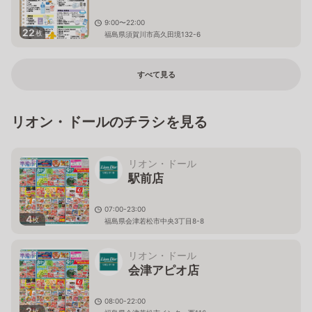
9:00〜22:00
22
枚
福島県須賀川市高久田境132-6
すべて見る
リオン・ドールのチラシを見る
リオン・ドール
駅前店
07:00-23:00
4
枚
福島県会津若松市中央3丁目8-8
リオン・ドール
会津アピオ店
08:00-22:00
2
枚