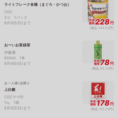
ライトフレーク各種（まぐろ・かつお）
CGC
3コ 1パック
228
本体
8月9日(日)まで
円
価格
(税込 246.24円)
おーいお茶緑茶
伊藤園
600ml 1本
78
本体
8月9日(日)まで
円
価格
(税込 84.24円)
お一人様1点限り
上白糖
CGCママ印
178
本体
1㎏ 1袋
円
価格
8月9日(日)まで
(税込 192.24円)