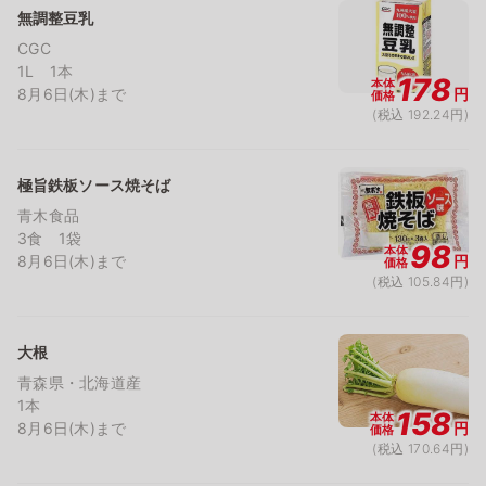
無調整豆乳
CGC
1L 1本
178
本体
8月6日(木)まで
円
価格
(税込 192.24円)
極旨鉄板ソース焼そば
青木食品
3食 1袋
98
本体
8月6日(木)まで
円
価格
(税込 105.84円)
大根
青森県・北海道産
1本
158
本体
8月6日(木)まで
円
価格
(税込 170.64円)