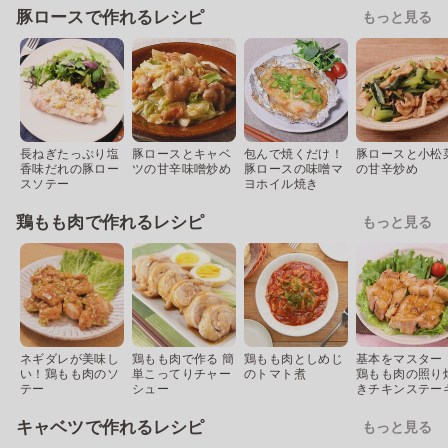
豚ロースで作れるレシピ
もっと見る
長ねぎたっぷり塩
豚ロースとキャベ
包んで焼くだけ！
豚ロースと小松
香味だれの豚ロー
ツの甘辛味噌炒め
豚ロースの味噌マ
の甘辛炒め
スソテー
ヨホイル焼き
鶏もも肉で作れるレシピ
もっと見る
ネギダレが美味し
鶏もも肉で作る 簡
鶏もも肉としめじ
基本をマスター
い！鶏もも肉のソ
単こってりチャー
のトマト煮
鶏もも肉の照り
テー
シュー
きチキンステー
キャベツで作れるレシピ
もっと見る