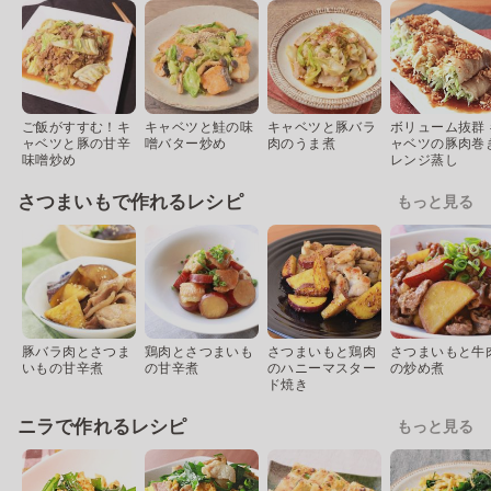
ご飯がすすむ！キ
キャベツと鮭の味
キャベツと豚バラ
ボリューム抜群 
ャベツと豚の甘辛
噌バター炒め
肉のうま煮
ャベツの豚肉巻
味噌炒め
レンジ蒸し
さつまいもで作れるレシピ
もっと見る
豚バラ肉とさつま
鶏肉とさつまいも
さつまいもと鶏肉
さつまいもと牛
いもの甘辛煮
の甘辛煮
のハニーマスター
の炒め煮
ド焼き
ニラで作れるレシピ
もっと見る