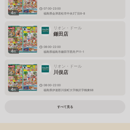
07:00-23:00
4
枚
福島県会津若松市中央3丁目8-8
リオン・ドール
鎌田店
08:00-22:00
4
枚
福島県福島市鎌田字西舟戸11-1
リオン・ドール
川俣店
08:00-22:00
4
枚
福島県伊達郡川俣町大字鶴沢字鶴東68
すべて見る