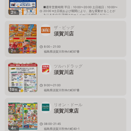
■通常営業時間 平日：10:00〜20:00 土日祝日：10:00〜
20:00 ※土日祝および期間により、急な変動することが
2
枚
ありますので 詳細はホームページを確認ください
福島県須賀川市字古河142番1
ザ・ビッグ
須賀川店
8:00～21:00
2
枚
福島県須賀川市仲の町87番
ツルハドラッグ
須賀川店
9:00〜21:00
19
枚
福島県須賀川市仲の町87番
リオン・ドール
須賀川東店
08:00-21:45
4
枚
福島県須賀川市仲の町40-1