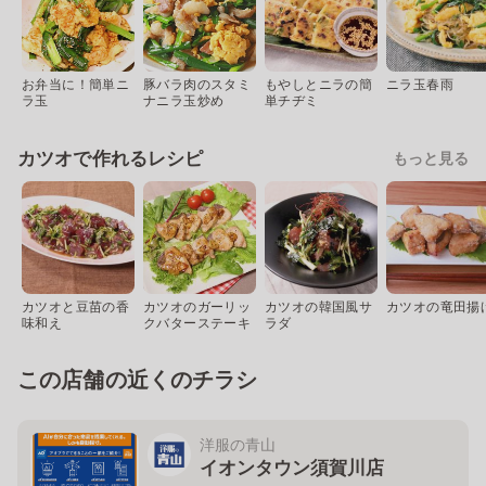
お弁当に！簡単ニ
豚バラ肉のスタミ
もやしとニラの簡
ニラ玉春雨
ラ玉
ナニラ玉炒め
単チヂミ
カツオで作れるレシピ
もっと見る
カツオと豆苗の香
カツオのガーリッ
カツオの韓国風サ
カツオの竜田揚
味和え
クバターステーキ
ラダ
この店舗の近くのチラシ
洋服の青山
イオンタウン須賀川店