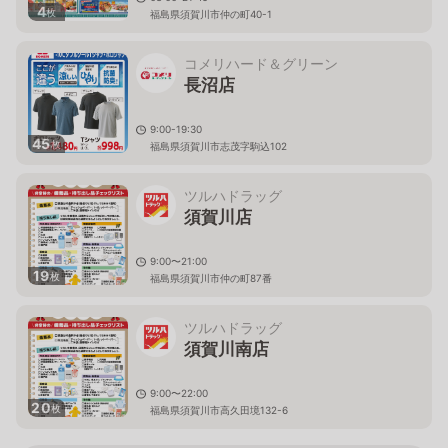
4
枚
福島県須賀川市仲の町40-1
コメリハード＆グリーン
長沼店
9:00-19:30
45
枚
福島県須賀川市志茂字駒込102
ツルハドラッグ
須賀川店
9:00〜21:00
19
枚
福島県須賀川市仲の町87番
ツルハドラッグ
須賀川南店
9:00〜22:00
20
枚
福島県須賀川市高久田境132-6