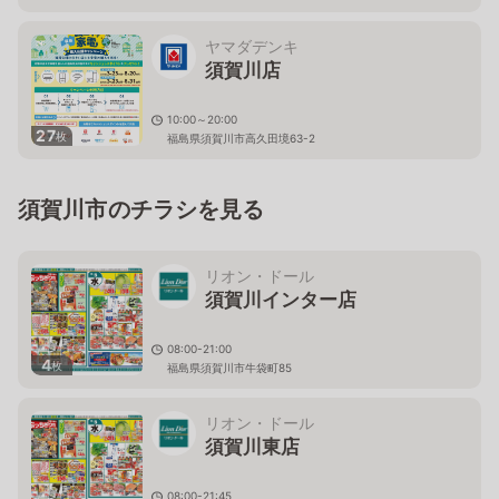
ヤマダデンキ
須賀川店
10:00～20:00
27
枚
福島県須賀川市高久田境63-2
須賀川市のチラシを見る
リオン・ドール
須賀川インター店
08:00-21:00
4
枚
福島県須賀川市牛袋町85
リオン・ドール
須賀川東店
08:00-21:45