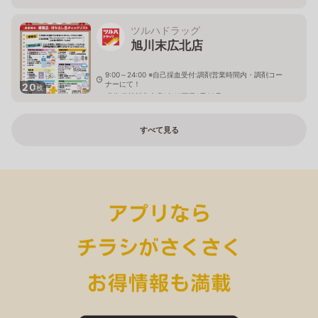
ツルハドラッグ
旭川末広北店
9:00～24:00 ※自己採血受付:調剤営業時間内・調剤コー
ナーにて！
20
枚
北海道旭川市末広1条10丁目1番20号
すべて見る