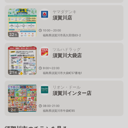
ヤマダデンキ
須賀川店
10:00～20:00
32
枚
福島県須賀川市高久田境63-2
ツルハドラッグ
須賀川大袋店
9:00〜22:00
21
枚
福島県須賀川市大袋町57番地1
リオン・ドール
須賀川インター店
08:00-21:00
2
枚
福島県須賀川市牛袋町85