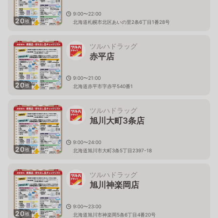
9:00〜22:00
20
枚
北海道札幌市北区あいの里2条6丁目1番28号
ツルハドラッグ
赤平店
9:00〜21:00
20
枚
北海道赤平市字赤平540番1
ツルハドラッグ
旭川大町3条店
9:00〜24:00
20
枚
北海道旭川市大町3条5丁目2397-18
ツルハドラッグ
旭川神楽岡店
9:00〜23:00
20
枚
北海道旭川市神楽岡5条6丁目4番20号