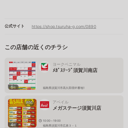
公式サイト
https://shop.tsuruha-g.com/0890
この店舗の近くのチラシ
ヨークベニマル
ﾒｶﾞｽﾃｰｼﾞ須賀川南店
6
枚
福島県須賀川市高久田境91番地1
アベイル
メガステージ須賀川店
10:00～19:00
4
枚
福島県須賀川市広表３－１