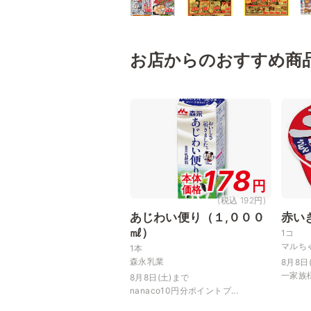
お店からのおすすめ商
178
本体
円
価格
(税込 192円)
あじわい便り（１,０００
赤い
㎖）
1コ
マルち
1本
森永乳業
8月8日
一家族様
8月8日(土)まで
nanaco10円分ポイントプ...