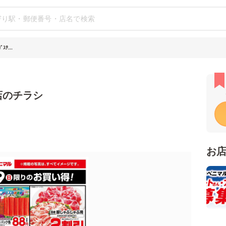
ﾃ...
南店のチラシ
お