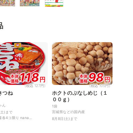
品
118
98
本体
本体
円
円
価格
価格
(税込 127円)
(税込 105円)
きつね
ホクトのぶなしめじ（１
００ｇ）
ゃん
1袋
宮城県などの国内産
(土)まで
各4コ限り nana...
8月8日(土)まで