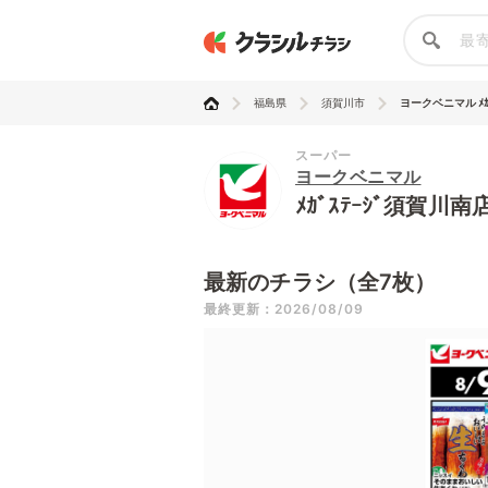
福島県
須賀川市
ヨークベニマル ﾒｶﾞｽ
スーパー
ヨークベニマル
ﾒｶﾞｽﾃｰｼﾞ須賀川
最新のチラシ（全7枚）
最終更新：2026/08/09