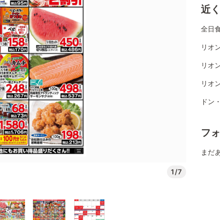
近
全日
リオ
リオ
リオ
ドン
フ
まだ
1/7