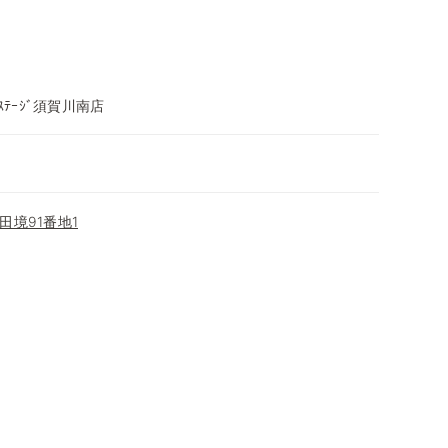
ｽﾃｰｼﾞ須賀川南店
田境91番地1