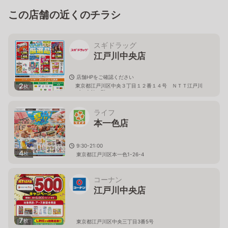
この店舗の近くのチラシ
スギドラッグ
江戸川中央店
店舗HPをご確認ください
2
東京都江戸川区中央３丁目１２番１４号 ＮＴＴ江戸川
枚
ビル本館１階
ライフ
本一色店
9:30-21:00
4
枚
東京都江戸川区本一色1-26-4
コーナン
江戸川中央店
7
枚
東京都江戸川区中央三丁目3番5号