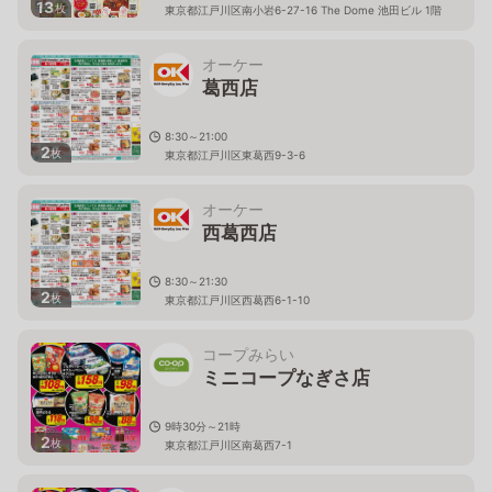
13
枚
東京都江戸川区南小岩6-27-16 The Dome 池田ビル 1階
オーケー
葛西店
8:30～21:00
2
枚
東京都江戸川区東葛西9-3-6
オーケー
西葛西店
8:30～21:30
2
枚
東京都江戸川区西葛西6-1-10
コープみらい
ミニコープなぎさ店
9時30分～21時
2
枚
東京都江戸川区南葛西7-1