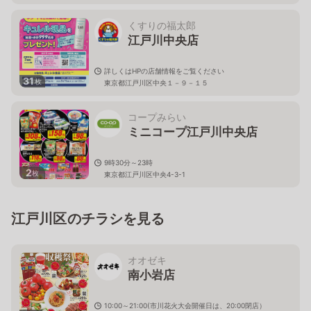
くすりの福太郎
江戸川中央店
詳しくはHPの店舗情報をご覧ください
31
枚
東京都江戸川区中央１－９－１５
コープみらい
ミニコープ江戸川中央店
9時30分～23時
2
枚
東京都江戸川区中央4-3-1
江戸川区のチラシを見る
オオゼキ
南小岩店
10:00～21:00(市川花火大会開催日は、20:00閉店）