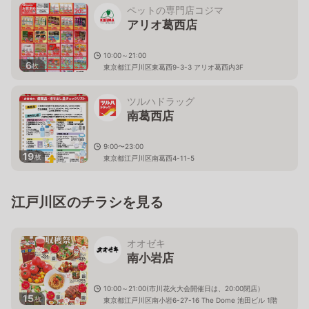
ペットの専門店コジマ
アリオ葛西店
10:00～21:00
6
枚
東京都江戸川区東葛西9-3-3 アリオ葛西内3F
ツルハドラッグ
南葛西店
9:00〜23:00
19
枚
東京都江戸川区南葛西4-11-5
江戸川区のチラシを見る
オオゼキ
南小岩店
10:00～21:00(市川花火大会開催日は、20:00閉店）
15
枚
東京都江戸川区南小岩6-27-16 The Dome 池田ビル 1階