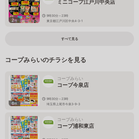
ミニコープ江戸川中央店
9時30分～23時
2
枚
東京都江戸川区中央4-3-1
すべて見る
コープみらいのチラシを見る
コープみらい
コープ今泉店
9時30分～23時
6
枚
埼玉県上尾市今泉3-9-3
コープみらい
コープ浦和東店