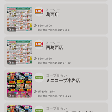
オーケー
葛西店
8:30～21:00
2
枚
東京都江戸川区東葛西9-3-6
オーケー
西葛西店
8:30～21:30
2
枚
東京都江戸川区西葛西6-1-10
コープみらい
ミニコープ小岩店
9時30分～21時
2
枚
東京都江戸川区南小岩2-4-26
コープみらい