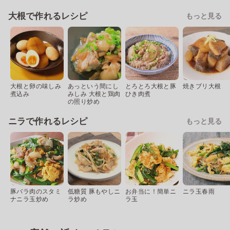
大根で作れるレシピ
もっと見る
大根と卵の味しみ
あっという間にし
とろとろ大根と豚
焼きブリ大根
煮込み
みしみ 大根と鶏肉
ひき肉煮
の照り炒め
ニラで作れるレシピ
もっと見る
豚バラ肉のスタミ
低糖質 豚もやしニ
お弁当に！簡単ニ
ニラ玉春雨
ナニラ玉炒め
ラ炒め
ラ玉