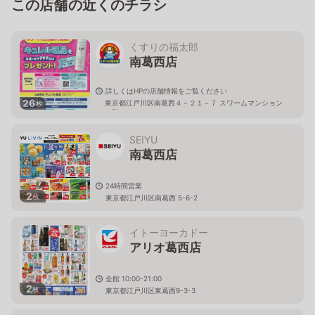
この店舗の近くのチラシ
くすりの福太郎
南葛西店
詳しくはHPの店舗情報をご覧ください
26
東京都江戸川区南葛西４－２１－７ スワームマンション
枚
１階
SEIYU
南葛西店
24時間営業
2
枚
東京都江戸川区南葛西 5-6-2
イトーヨーカドー
アリオ葛西店
全館 10:00-21:00
2
枚
東京都江戸川区東葛西9-3-3