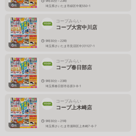
9時30分～23時
6
枚
埼玉県さいたま市緑区中尾550-1
コープみらい
コープ大宮中川店
9時30分～22時
6
枚
埼玉県さいたま市見沼区中川1127-1
コープみらい
コープ春日部店
9時30分～23時
6
枚
埼玉県春日部市谷原3-8-1
コープみらい
コープ上木崎店
9時30分～21時
6
枚
埼玉県さいたま市浦和区上木崎7-6-7