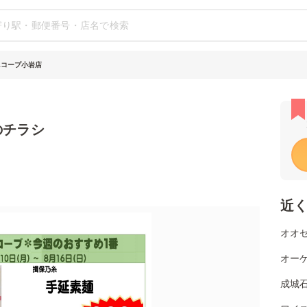
ニコープ小岩店
のチラシ
近
オオゼ
オーケ
成城