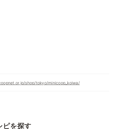
.coopnet.or.jp/shop/tokyo/minicoop_koiwa/
シピを探す