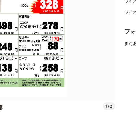
ワイ
ワイ
フ
まだ
1/2
番