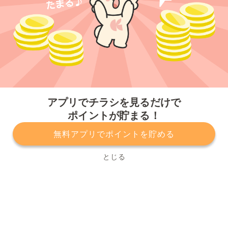
今すぐアプリをダウンロードする
アプリでチラシを見るだけで
ポイントが貯まる！
無料アプリでポイントを貯める
プライバシーポリシー
利用規約
運営会社
サービスに関してのお問い合わせ
チラシ掲載をお考えの方
とじる
Copyright© Kurashiru, Inc. All Rights Reserved.