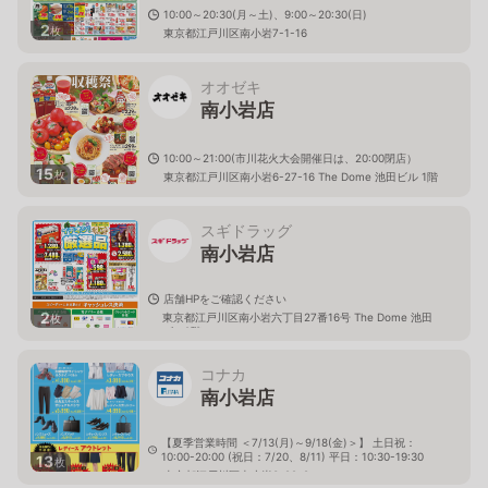
10:00～20:30(月～土)、9:00～20:30(日)
2
枚
東京都江戸川区南小岩7-1-16
オオゼキ
南小岩店
10:00～21:00(市川花火大会開催日は、20:00閉店）
15
枚
東京都江戸川区南小岩6-27-16 The Dome 池田ビル 1階
スギドラッグ
南小岩店
店舗HPをご確認ください
2
東京都江戸川区南小岩六丁目27番16号 The Dome 池田
枚
ビル2階
コナカ
南小岩店
【夏季営業時間 ＜7/13(月)～9/18(金)＞】 土日祝：
10:00-20:00 (祝日：7/20、8/11) 平日：10:30-19:30
13
枚
東京都江戸川区南小岩3-29-8