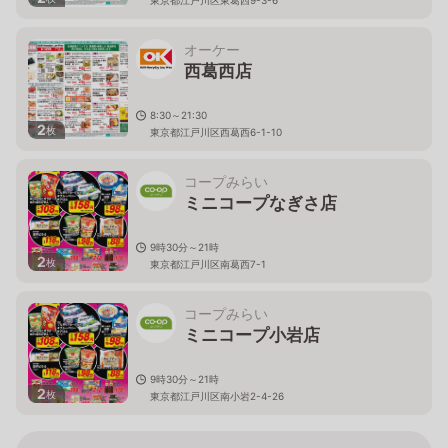
オーケー
西葛西店
8:30～21:30
2
枚
東京都江戸川区西葛西6-1-10
コープみらい
ミニコープなぎさ店
9時30分～21時
2
枚
東京都江戸川区南葛西7-1
コープみらい
ミニコープ小岩店
9時30分～21時
2
枚
東京都江戸川区南小岩2-4-26