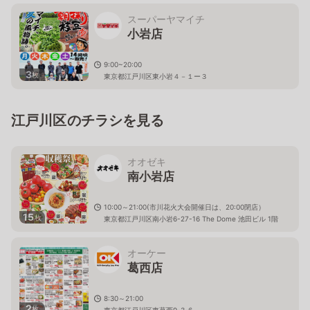
スーパーヤマイチ
小岩店
9:00~20:00
3
枚
東京都江戸川区東小岩４－１ー３
江戸川区のチラシを見る
オオゼキ
南小岩店
10:00～21:00(市川花火大会開催日は、20:00閉店）
15
枚
東京都江戸川区南小岩6-27-16 The Dome 池田ビル 1階
オーケー
葛西店
8:30～21:00
2
枚
東京都江戸川区東葛西9-3-6